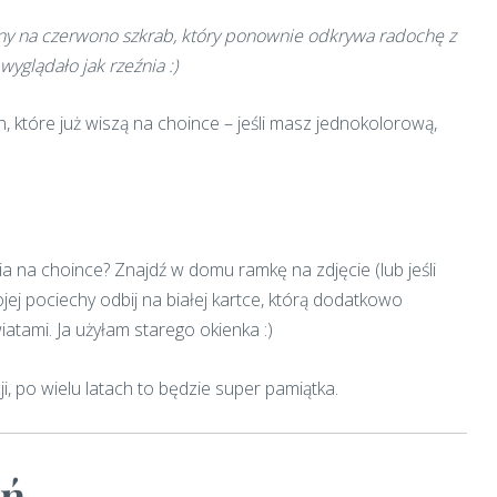
ny na czerwono szkrab, który ponownie odkrywa radochę z
yglądało jak rzeźnia :)
h, które już wiszą na choince – jeśli masz jednokolorową,
 na choince? Znajdź w domu ramkę na zdjęcie (lub jeśli
ej pociechy odbij na białej kartce, którą dodatkowo
tami. Ja użyłam starego okienka :)
, po wielu latach to będzie super pamiątka.
eń