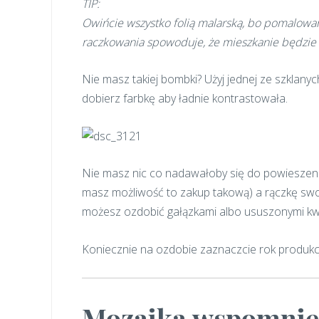
TIP:
Owińcie wszystko folią malarską, bo pomalowa
raczkowania spowoduje, że mieszkanie będzie w
Nie masz takiej bombki? Użyj jednej ze szklanyc
dobierz farbkę aby ładnie kontrastowała.
Nie masz nic co nadawałoby się do powieszenia
masz możliwość to zakup takową) a rączkę swoj
możesz ozdobić gałązkami albo ususzonymi kwia
Koniecznie na ozdobie zaznaczcie rok produkcji
Mozaika wspomni