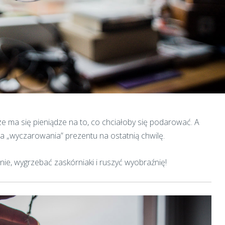
e ma się pieniądze na to, co chciałoby się podarować. A
a „wyczarowania” prezentu na ostatnią chwilę.
nie, wygrzebać zaskórniaki i ruszyć wyobraźnię!