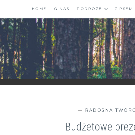
Skip
HOME
O NAS
PODRÓŻE
Z PSEM
to
content
ZGRANESTADO.PL
FOTOGRAFICZNE ZAPISKI DNIA CODZIENNEGO
—
RADOSNA TWÓR
Budżetowe preze