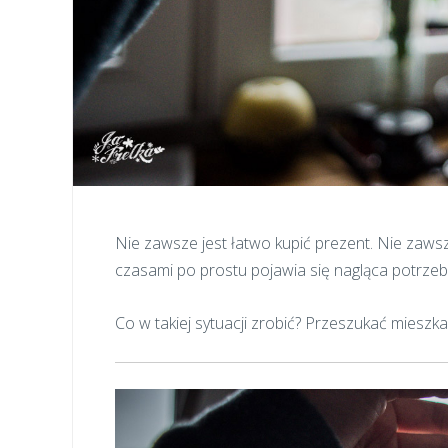
Nie zawsze jest łatwo kupić prezent. Nie zawsz
czasami po prostu pojawia się nagląca potrzeb
Co w takiej sytuacji zrobić? Przeszukać mieszka