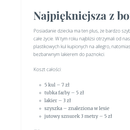
Najpiękniejsza z b
Posiadanie dziecka ma ten plus, że bardzo szy
całe życie. W tym roku najbliżsi otrzymali od n
plastikowych kul kupionych na allegro, natomi
bezbarwnym lakierem do paznokci.
Koszt całości:
5 kul – 7 zł
tubka farby – 5 zł
lakier – 3 zł
szyszka – znaleziona w lesie
jutowy sznurek 3 metry – 5 zł