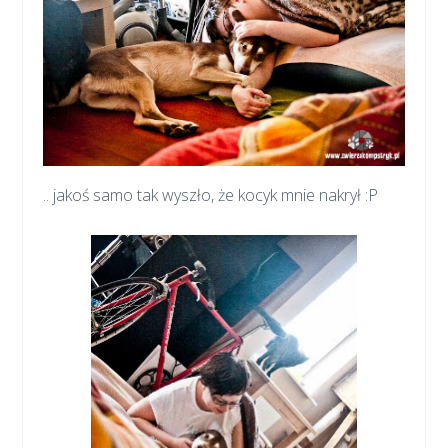
.. jakoś samo tak wyszło, że kocyk mnie nakrył :P