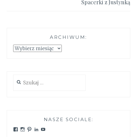
Spacerki z Justynką
ARCHIWUM:
Archiwum:
Szukaj:
NASZE SOCIALE:
Zobacz
Zobacz
Zobacz
Zobacz
Zobacz
profil
profil
profil
profil
profil