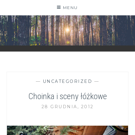
Skip
MENU
to
content
ZGRANESTADO.PL
FOTOGRAFICZNE ZAPISKI DNIA CODZIENNEGO
—
UNCATEGORIZED
—
Choinka i sceny łóżkowe
28 GRUDNIA, 2012