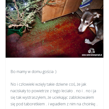
Bo mamy w domu gościa :)
No i człowieki wzięły takie dziwne coś, że jak
naciskały to powietrze z tego leciało .. no i .. no i ja
się tak wystraszyłem, że uciekając zablokowałem
się pod taboretkiem .. i wpadłem z nim na choinkę ..