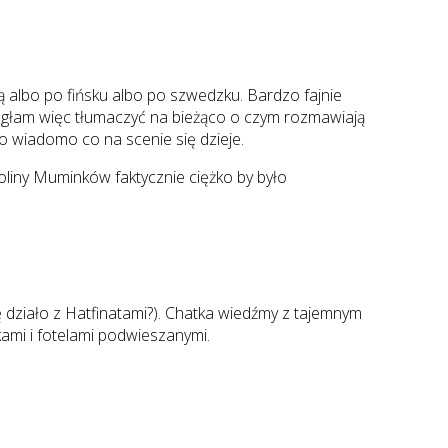
ą albo po fińsku albo po szwedzku. Bardzo fajnie
Mogłam więc tłumaczyć na bieżąco o czym rozmawiają
o wiadomo co na scenie się dzieje.
oliny Muminków faktycznie ciężko by było
 działo z Hatfinatami?). Chatka wiedźmy z tajemnym
kami i fotelami podwieszanymi.