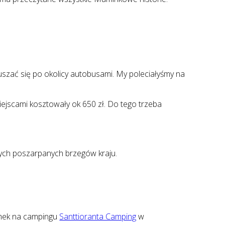
uszać się po okolicy autobusami. My poleciałyśmy na
iejscami kosztowały ok 650 zł. Do tego trzeba
 tych poszarpanych brzegów kraju.
domek na campingu
Santtioranta Camping
w