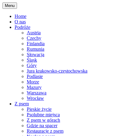
Skip
Menu
to
content
Home
O nas
Podróże
Austria
Czechy
Finlandia
Rumunia
Słowacja
Śląsk
Góry
Jura krakowsko-częstochowska
Podlasie
Morze
Mazury
Warszawa
Wrocław
Z psem
Pieskie życie
Psolubne miejsca
Z psem w górach
Gdzie na spacer
Restauracje z psem