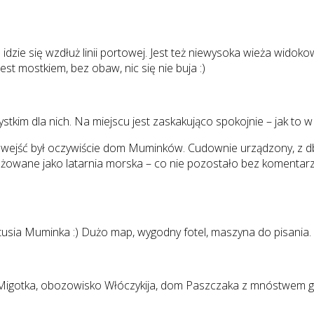
 idzie się wzdłuż linii portowej. Jest też niewysoka wieża widok
st mostkiem, bez obaw, nic się nie buja :)
tkim dla nich. Na miejscu jest zaskakująco spokojnie – jak to 
 wejść był oczywiście dom Muminków. Cudownie urządzony, z d
żowane jako latarnia morska – co nie pozostało bez komentarza
usia Muminka :) Dużo map, wygodny fotel, maszyna do pisania. 
 Migotka, obozowisko Włóczykija, dom Paszczaka z mnóstwem gab