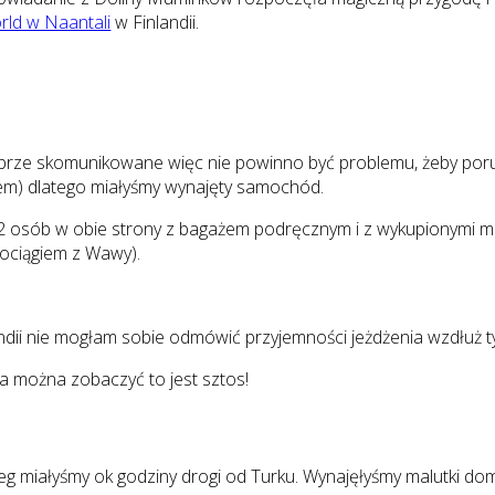
ld w Naantali
w Finlandii.
 dobrze skomunikowane więc nie powinno być problemu, żeby por
stem) dlatego miałyśmy wynajęty samochód.
a 2 osób w obie strony z bagażem podręcznym i z wykupionymi m
pociągiem z Wawy).
landii nie mogłam sobie odmówić przyjemności jeżdżenia wzdłuż
a można zobaczyć to jest sztos!
nocleg miałyśmy ok godziny drogi od Turku. Wynajęłyśmy malutki 