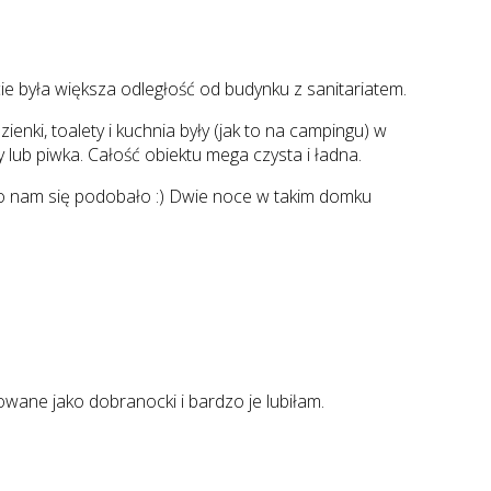
e była większa odległość od budynku z sanitariatem.
ki, toalety i kuchnia były (jak to na campingu) w
y lub piwka. Całość obiektu mega czysta i ładna.
zo nam się podobało :) Dwie noce w takim domku
wane jako dobranocki i bardzo je lubiłam.