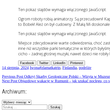
Ten pokaz slajdów wymaga włączonego JavaScript.
Ogrom roboty robią animatorzy. Są przecudowni! Kapi
to Bobek! Ależ on był cudowny. Z Małą Mi doskonale „
Ten pokaz slajdów wymaga włączonego JavaScript.
Miejsce zdecydowanie warte odwiedzenia, choć zastan
inne niż wszystkie parki tematyczne w których byłyśmy
cicho – żadnej głośnej muzyki, nawet dzieci nie robiły 
Facebook
Twitter
LinkedIn
Pinterest
14 sierpnia, 2024
Iwona
#zlamatkatrip
,
Finlandia
,
podróże
Nawigacja
Previous Post
Odkryj Skarby Geologiczne Polski – Wizyta w Muzeu
Next Post
Objazdowe wakacje w Rumunii – jak szukać noclegu, co sp
wpisu
Archiwum:
Archiwum:
Szukaj: