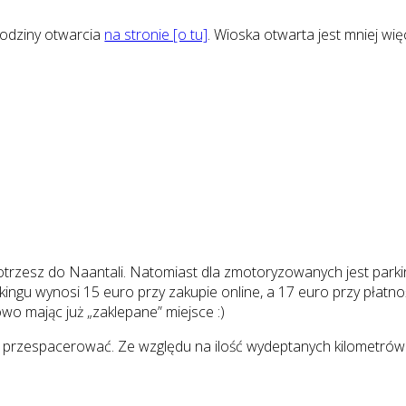
godziny otwarcia
na stronie [o tu]
. Wioska otwarta jest mniej wi
trzesz do Naantali. Natomiast dla zmotoryzowanych jest parking
ngu wynosi 15 euro przy zakupie online, a 17 euro przy płatno
owo mając już „zaklepane” miejsce :)
rzespacerować. Ze względu na ilość wydeptanych kilometrów do