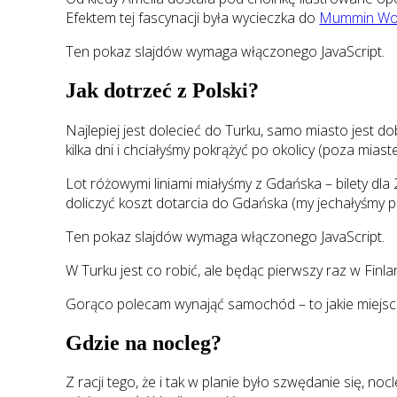
Efektem tej fascynacji była wycieczka do
Mummin Wor
Ten pokaz slajdów wymaga włączonego JavaScript.
Jak dotrzeć z Polski?
Najlepiej jest dolecieć do Turku, samo miasto jest
kilka dni i chciałyśmy pokrążyć po okolicy (poza mia
Lot różowymi liniami miałyśmy z Gdańska – bilety dl
doliczyć koszt dotarcia do Gdańska (my jechałyśmy 
Ten pokaz slajdów wymaga włączonego JavaScript.
W Turku jest co robić, ale będąc pierwszy raz w Fin
Gorąco polecam wynająć samochód – to jakie miejsc
Gdzie na nocleg?
Z racji tego, że i tak w planie było szwędanie się, 