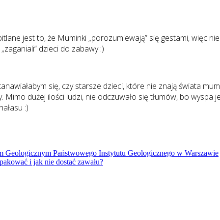
tlane jest to, że Muminki „porozumiewają” się gestami, więc nie
zaganiali” dzieci do zabawy :)
awiałabym się, czy starsze dzieci, które nie znają świata mum
. Mimo dużej ilości ludzi, nie odczuwało się tłumów, bo wyspa j
hałasu :)
m Geologicznym Państwowego Instytutu Geologicznego w Warszawie
akować i jak nie dostać zawału?