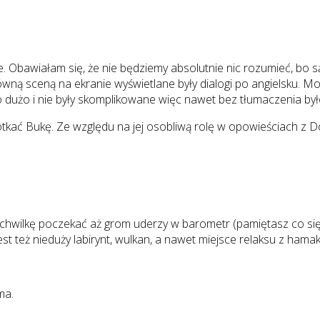
e. Obawiałam się, że nie będziemy absolutnie nic rozumieć, bo s
ówną sceną na ekranie wyświetlane były dialogi po angielsku. 
 dużo i nie były skomplikowane więc nawet bez tłumaczenia był
otkać Bukę. Ze względu na jej osobliwą rolę w opowieściach z D
y chwilkę poczekać aż grom uderzy w barometr (pamiętasz co się
est też nieduży labirynt, wulkan, a nawet miejsce relaksu z hama
ma.