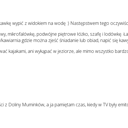
 kawkę wypić z widokiem na wodę :) Następstwem tego oczywiści
mikrofalówkę, podwójne piętrowe łóżko, szafę i lodówkę. Łazien
/kawiarnia gdzie można zjeść śniadanie lub obiad, napić się kaw
ywać kajakami, ani wykąpać w jeziorze, ale mimo wszystko bard
i z Doliny Muminków, a ja pamiętam czas, kiedy w TV były emito