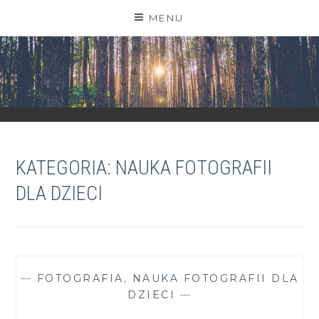
Skip
MENU
to
content
ZGRANESTADO.PL
FOTOGRAFICZNE ZAPISKI DNIA CODZIENNEGO
KATEGORIA:
NAUKA FOTOGRAFII
DLA DZIECI
—
FOTOGRAFIA
,
NAUKA FOTOGRAFII DLA
DZIECI
—