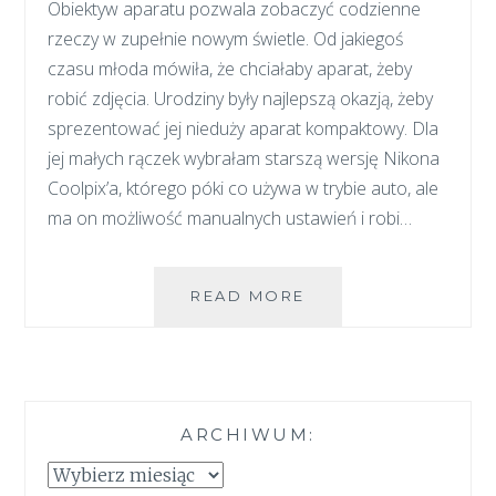
Obiektyw aparatu pozwala zobaczyć codzienne
rzeczy w zupełnie nowym świetle. Od jakiegoś
czasu młoda mówiła, że chciałaby aparat, żeby
robić zdjęcia. Urodziny były najlepszą okazją, żeby
sprezentować jej nieduży aparat kompaktowy. Dla
jej małych rączek wybrałam starszą wersję Nikona
Coolpix’a, którego póki co używa w trybie auto, ale
ma on możliwość manualnych ustawień i robi…
JAK
READ MORE
ZACHĘCIĆ
DZIECKO
DO
ROBIENIA
ZDJĘĆ
ARCHIWUM:
–
NAUKA
Archiwum:
FOTOGRAFII