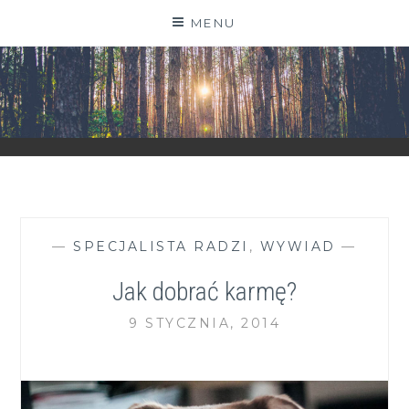
Skip
MENU
to
content
ZGRANESTADO.PL
FOTOGRAFICZNE ZAPISKI DNIA CODZIENNEGO
—
SPECJALISTA RADZI
,
WYWIAD
—
Jak dobrać karmę?
9 STYCZNIA, 2014