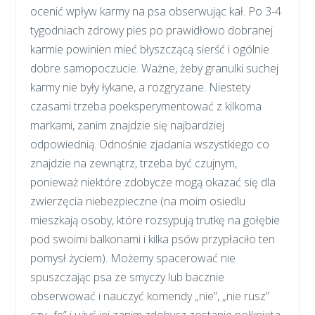
ocenić wpływ karmy na psa obserwując kał. Po 3-4
tygodniach zdrowy pies po prawidłowo dobranej
karmie powinien mieć błyszczącą sierść i ogólnie
dobre samopoczucie. Ważne, żeby granulki suchej
karmy nie były łykane, a rozgryzane. Niestety
czasami trzeba poeksperymentować z kilkoma
markami, zanim znajdzie się najbardziej
odpowiednią. Odnośnie zjadania wszystkiego co
znajdzie na zewnątrz, trzeba być czujnym,
ponieważ niektóre zdobycze mogą okazać się dla
zwierzęcia niebezpieczne (na moim osiedlu
mieszkają osoby, które rozsypują trutkę na gołębie
pod swoimi balkonami i kilka psów przypłaciło ten
pomysł życiem). Możemy spacerować nie
spuszczając psa ze smyczy lub bacznie
obserwować i nauczyć komendy „nie”, „nie rusz”
czy „fe” i użyć jej zanim zdobycz zostanie połknięta.