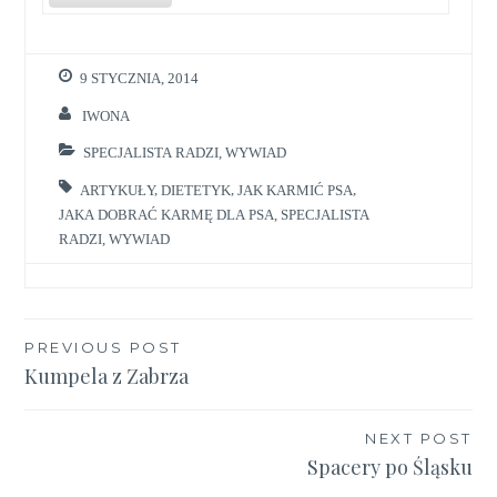
9 STYCZNIA, 2014
IWONA
SPECJALISTA RADZI
,
WYWIAD
ARTYKUŁY
,
DIETETYK
,
JAK KARMIĆ PSA
,
JAKA DOBRAĆ KARMĘ DLA PSA
,
SPECJALISTA
RADZI
,
WYWIAD
Nawigacja
PREVIOUS POST
Kumpela z Zabrza
wpisu
NEXT POST
Spacery po Śląsku