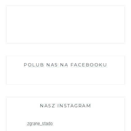
Facebook
Instagram
Pinterest
LinkedIn
YouTube
POLUB NAS NA FACEBOOKU
NASZ INSTAGRAM
zgrane_stado