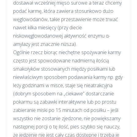
dostawał wcześniej mięso surowe a teraz chcemy
podać karmę, która zawiera stosunkowo dużo
węglowodanów, takie przestawienie może trwać
nawet kilka miesięcy (przy diecie
niskowęglowodanowej aktywność enzymu α-
amylazy jest znacznie niższa).
Ogólnie rzecz biorąc niechętne spożywanie karmy
często jest spowodowane nadmierną ilością
smakołyków stosowanych między posiłkami lub
niewłaściwym sposobem podawania karmy np. gdy
leży godzinami w misce, staje się nieatrakcyjna
(dobrym sposobem na „ciekawe” dostarczanie
pokarmu są zabawki interaktywne lub po prostu
zabieranie miski po 15 minutach od posiłku – jeśli
wszystko nie zostanie zjedzone, nie powiększamy
następnej porcji o tę ilość, pies szybko się nauczy,
że jedzenie nie jest cały czas dostępne i trzeba je