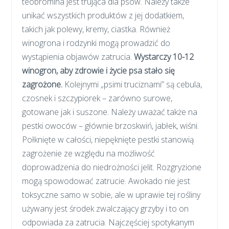
teobromina jest trująca dla psów. Należy także
unikać wszystkich produktów z jej dodatkiem,
takich jak polewy, kremy, ciastka. Również
winogrona i rodzynki mogą prowadzić do
wystąpienia objawów zatrucia.
Wystarczy 10-12
winogron, aby zdrowie i życie psa stało się
zagrożone.
Kolejnymi „psimi truciznami” są cebula,
czosnek i szczypiorek – zarówno surowe,
gotowane jak i suszone. Należy uważać także na
pestki owoców – głównie brzoskwiń, jabłek, wiśni.
Połknięte w całości, niepęknięte pestki stanowią
zagrożenie ze względu na możliwość
doprowadzenia do niedrożności jelit. Rozgryzione
mogą spowodować zatrucie. Awokado nie jest
toksyczne samo w sobie, ale w uprawie tej rośliny
używany jest środek zwalczający grzyby i to on
odpowiada za zatrucia. Najczęściej spotykanym