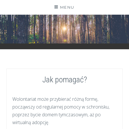
Skip
MENU
to
content
ZGRANESTADO.PL
FOTOGRAFICZNE ZAPISKI DNIA CODZIENNEGO
Jak pomagać?
Wolontariat może przybierać różną formę,
począwszy od regularnej pomocy w schronisku,
poprzez bycie domem tymczasowym, aż po
wirtualną adopcję.