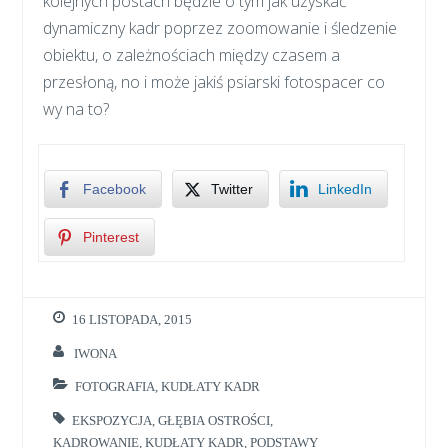
kolejnych postach będzie o tym jak uzyskać
dynamiczny kadr poprzez zoomowanie i śledzenie
obiektu, o zależnościach między czasem a
przesłoną, no i może jakiś psiarski fotospacer co
wy na to?
Facebook
Twitter
LinkedIn
Pinterest
16 LISTOPADA, 2015
IWONA
FOTOGRAFIA
,
KUDŁATY KADR
EKSPOZYCJA
,
GŁĘBIA OSTROŚCI
,
KADROWANIE
,
KUDŁATY KADR
,
PODSTAWY