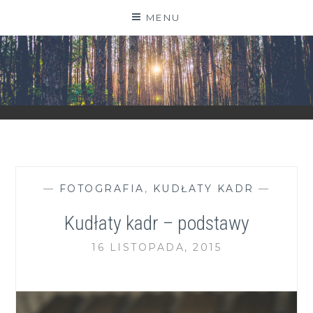
Skip
MENU
to
content
ZGRANESTADO.PL
FOTOGRAFICZNE ZAPISKI DNIA CODZIENNEGO
—
FOTOGRAFIA
,
KUDŁATY KADR
—
Kudłaty kadr – podstawy
16 LISTOPADA, 2015