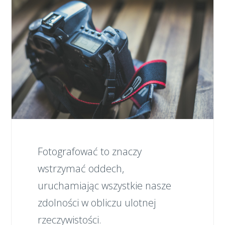
Fotografować to znaczy
wstrzymać oddech,
uruchamiając wszystkie nasze
zdolności w obliczu ulotnej
rzeczywistości.