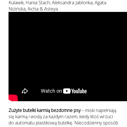
Kulawik, Hania Stach, Aleksandra Jabłonka, Agata
Nizińska, Aicha & Asteya.
Zużyte butelki karmią bezdomne psy
– miski napełniają
się karmą i wodą za każdym razem, kiedy ktoś wrzuci
do automatu plastikową butelkę. Niecodzienny sposób