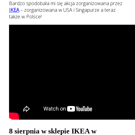
Bardzo spodobała mi się akcja zorganizowana przez
IKEA
– zorganizowana w USA i Singapurze a teraz
także w Polsce!
8 sierpnia w sklepie IKEA w