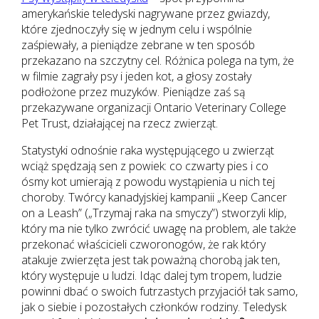
amerykańskie teledyski nagrywane przez gwiazdy,
które zjednoczyły się w jednym celu i wspólnie
zaśpiewały, a pieniądze zebrane w ten sposób
przekazano na szczytny cel. Różnica polega na tym, że
w filmie zagrały psy i jeden kot, a głosy zostały
podłożone przez muzyków. Pieniądze zaś są
przekazywane organizacji Ontario Veterinary College
Pet Trust, działającej na rzecz zwierząt.
Statystyki odnośnie raka występującego u zwierząt
wciąż spędzają sen z powiek: co czwarty pies i co
ósmy kot umierają z powodu wystąpienia u nich tej
choroby. Twórcy kanadyjskiej kampanii „Keep Cancer
on a Leash” („Trzymaj raka na smyczy”) stworzyli klip,
który ma nie tylko zwrócić uwagę na problem, ale także
przekonać właścicieli czworonogów, że rak który
atakuje zwierzęta jest tak poważną chorobą jak ten,
który występuje u ludzi. Idąc dalej tym tropem, ludzie
powinni dbać o swoich futrzastych przyjaciół tak samo,
jak o siebie i pozostałych członków rodziny. Teledysk