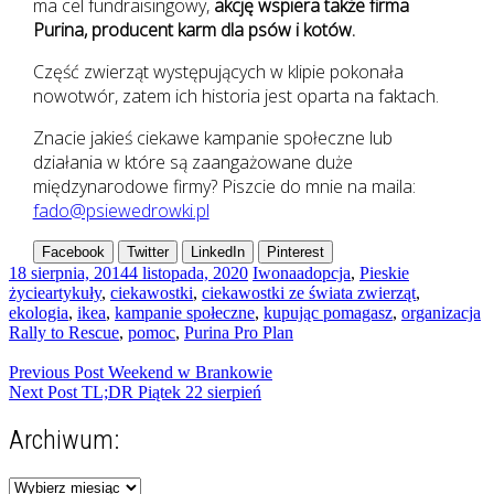
ma cel fundraisingowy,
akcję wspiera także firma
Purina, producent karm dla psów i kotów.
Część zwierząt występujących w klipie pokonała
nowotwór, zatem ich historia jest oparta na faktach.
Znacie jakieś ciekawe kampanie społeczne lub
działania w które są zaangażowane duże
międzynarodowe firmy? Piszcie do mnie na maila:
fado@psiewedrowki.pl
Facebook
Twitter
LinkedIn
Pinterest
18 sierpnia, 2014
4 listopada, 2020
Iwona
adopcja
,
Pieskie
życie
artykuły
,
ciekawostki
,
ciekawostki ze świata zwierząt
,
ekologia
,
ikea
,
kampanie społeczne
,
kupując pomagasz
,
organizacja
Rally to Rescue
,
pomoc
,
Purina Pro Plan
Nawigacja
Previous Post
Weekend w Brankowie
Next Post
TL;DR Piątek 22 sierpień
wpisu
Archiwum:
Archiwum: