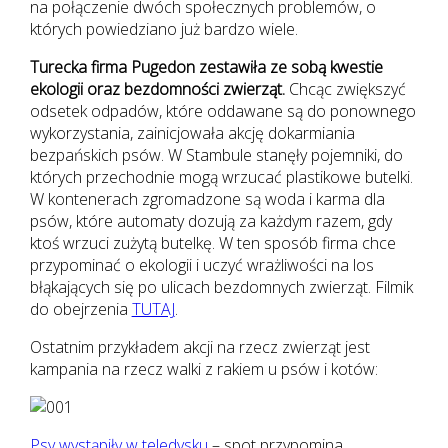
na połączenie dwóch społecznych problemów, o
których powiedziano już bardzo wiele.
Turecka firma Pugedon zestawiła ze sobą kwestie
ekologii oraz bezdomności zwierząt.
Chcąc zwiększyć
odsetek odpadów, które oddawane są do ponownego
wykorzystania, zainicjowała akcję dokarmiania
bezpańskich psów. W Stambule stanęły pojemniki, do
których przechodnie mogą wrzucać plastikowe butelki.
W kontenerach zgromadzone są woda i karma dla
psów, które automaty dozują za każdym razem, gdy
ktoś wrzuci zużytą butelkę. W ten sposób firma chce
przypominać o ekologii i uczyć wrażliwości na los
błąkających się po ulicach bezdomnych zwierząt. Filmik
do obejrzenia
TUTAJ
.
Ostatnim przykładem akcji na rzecz zwierząt jest
kampania na rzecz walki z rakiem u psów i kotów:
Psy wystąpiły w teledysku
– spot przypomina