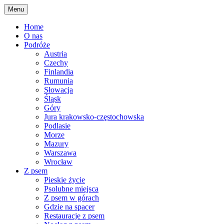
Skip
Menu
to
content
Home
O nas
Podróże
Austria
Czechy
Finlandia
Rumunia
Słowacja
Śląsk
Góry
Jura krakowsko-częstochowska
Podlasie
Morze
Mazury
Warszawa
Wrocław
Z psem
Pieskie życie
Psolubne miejsca
Z psem w górach
Gdzie na spacer
Restauracje z psem