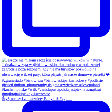
Śryż, torosy i zamarznięty Bałtyk ❄ #zgrane