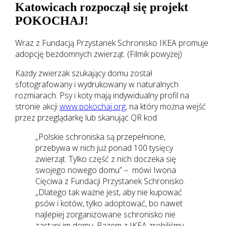
Katowicach rozpoczął się projekt
POKOCHAJ!
Wraz z Fundacją Przystanek Schronisko IKEA promuje
adopcję bezdomnych zwierząt. (Filmik powyżej)
Każdy zwierzak szukający domu został
sfotografowany i wydrukowany w naturalnych
rozmiarach. Psy i koty mają indywidualny profil na
stronie akcji
www.pokochaj.org
, na który można wejść
przez przeglądarkę lub skanując QR kod.
„Polskie schroniska są przepełnione,
przebywa w nich już ponad 100 tysięcy
zwierząt. Tylko część z nich doczeka się
swojego nowego domu” – mówi Iwona
Cięciwa z Fundacji Przystanek Schronisko.
„Dlatego tak ważne jest, aby nie kupować
psów i kotów, tylko adoptować, bo nawet
najlepiej zorganizowane schronisko nie
zastąpi im domu. Razem z IKEA zrobiliśmy