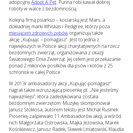
adopcyjny
Adopt A Pet
. Purina robi kawał dobrej
roboty w walce z bezdomnością.
Kolejną firmą psiarkso – kociarską jest Mars, a
dokładniej marki Whiskas i Pedigree, którzy poza
miesiącem zdrowych zębów
organizują także
akcję „Kupując – pomagasz”. Jest to jedna z
największych w Polsce akcji charytatywnych na rzecz
bezdomnych zwierząt, organizowana z okazji
Światowego Dnia Zwierząt. Jej celem jest przekazanie
ponad 2 milionów posiłków dla psów i kotów z 25
schronisk w całej Polsce.
W 2013r ambasadorzy akcji „Kupując-pomagasz”
nagrali także wzruszającą piosenkę pt. „Nie jesteśmy
najważniejsi”, która zadedykowana została
bezdomnym zwierzętom. Muzykę skomponował
Janusz Stokłosa, autorem tekstu jest Michał Rusinek.
Piosenkę zaśpiewało 11 Ambasadorów akcji, a wśród
nich Małgorzata Ostrowska, Majka Jeżowska, Marek
Kościkiewicz, Janusz Radek, Sławek Uniatowski, Klaudia