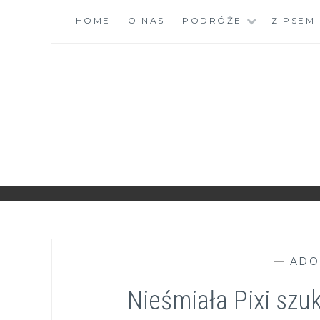
Skip
HOME
O NAS
PODRÓŻE
Z PSEM
to
content
ZGRANESTADO.PL
FOTOGRAFICZNE ZAPISKI DNIA CODZIENNEGO
—
ADO
Nieśmiała Pixi szu