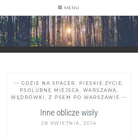
Skip
MENU
to
content
ZGRANESTADO.PL
FOTOGRAFICZNE ZAPISKI DNIA CODZIENNEGO
—
GDZIE NA SPACER
,
PIESKIE ŻYCIE
,
PSOLUBNE MIEJSCA
,
WARSZAWA
,
WĘDRÓWKI
,
Z PSEM PO WARSZAWIE
—
Inne oblicze wisły
28 KWIETNIA, 2014