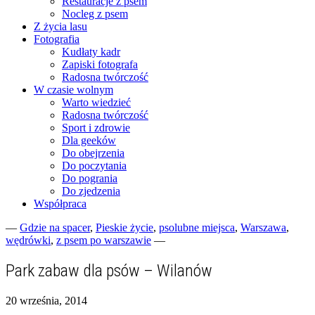
Restauracje z psem
Nocleg z psem
Z życia lasu
Fotografia
Kudłaty kadr
Zapiski fotografa
Radosna twórczość
W czasie wolnym
Warto wiedzieć
Radosna twórczość
Sport i zdrowie
Dla geeków
Do obejrzenia
Do poczytania
Do pogrania
Do zjedzenia
Współpraca
—
Gdzie na spacer
,
Pieskie życie
,
psolubne miejsca
,
Warszawa
,
wędrówki
,
z psem po warszawie
—
Fotograficzne zapiski dnia codziennego
zgranestado.pl
Park zabaw dla psów – Wilanów
20 września, 2014