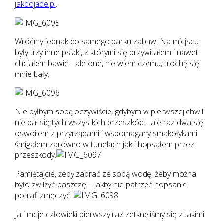
jakdojade.pl
.
Wróćmy jednak do samego parku zabaw. Na miejscu
były trzy inne psiaki, z którymi się przywitałem i nawet
chciałem bawić… ale one, nie wiem czemu, trochę się
mnie bały.
Nie byłbym sobą oczywiście, gdybym w pierwszej chwili
nie bał się tych wszystkich przeszkód… ale raz dwa się
oswoiłem z przyrządami i wspomagany smakołykami
śmigałem zarówno w tunelach jak i hopsałem przez
przeszkody.
Pamiętajcie, żeby zabrać ze sobą wodę, żeby można
było zwilżyć paszczę – jakby nie patrzeć hopsanie
potrafi zmęczyć.
Ja i moje człowieki pierwszy raz zetknęliśmy się z takimi