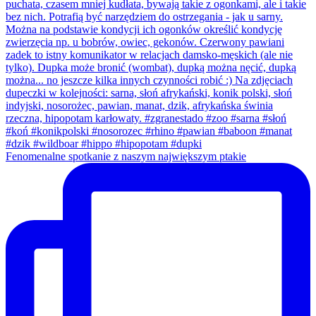
Fenomenalne spotkanie z naszym największym ptakie