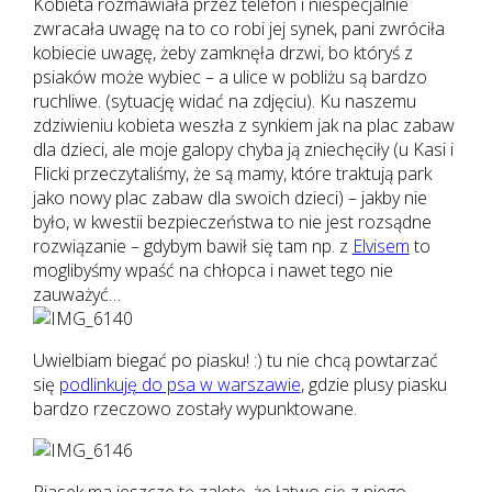
Kobieta rozmawiała przez telefon i niespecjalnie
zwracała uwagę na to co robi jej synek, pani zwróciła
kobiecie uwagę, żeby zamknęła drzwi, bo któryś z
psiaków może wybiec – a ulice w pobliżu są bardzo
ruchliwe. (sytuację widać na zdjęciu). Ku naszemu
zdziwieniu kobieta weszła z synkiem jak na plac zabaw
dla dzieci, ale moje galopy chyba ją zniechęciły (u Kasi i
Flicki przeczytaliśmy, że są mamy, które traktują park
jako nowy plac zabaw dla swoich dzieci) – jakby nie
było, w kwestii bezpieczeństwa to nie jest rozsądne
rozwiązanie – gdybym bawił się tam np. z
Elvisem
to
moglibyśmy wpaść na chłopca i nawet tego nie
zauważyć…
Uwielbiam biegać po piasku! :) tu nie chcą powtarzać
się
podlinkuję do psa w warszawie
, gdzie plusy piasku
bardzo rzeczowo zostały wypunktowane.
Piasek ma jeszcze tę zaletę, że łatwo się z niego