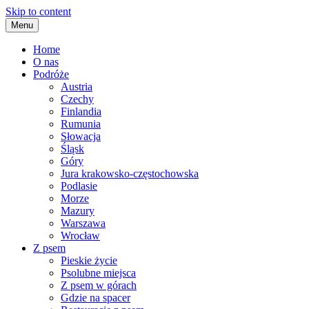
Skip to content
Menu
Home
O nas
Podróże
Austria
Czechy
Finlandia
Rumunia
Słowacja
Śląsk
Góry
Jura krakowsko-częstochowska
Podlasie
Morze
Mazury
Warszawa
Wrocław
Z psem
Pieskie życie
Psolubne miejsca
Z psem w górach
Gdzie na spacer