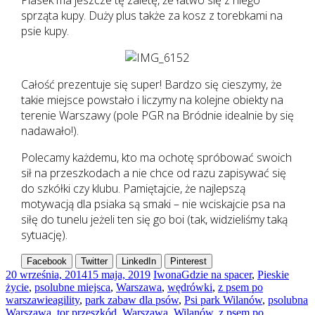
sprząta kupy. Duży plus także za kosz z torebkami na
psie kupy.
Całość prezentuje się super! Bardzo się cieszymy, że
takie miejsce powstało i liczymy na kolejne obiekty na
terenie Warszawy (pole PGR na Bródnie idealnie by się
nadawało!).
Polecamy każdemu, kto ma ochotę spróbować swoich
sił na przeszkodach a nie chce od razu zapisywać się
do szkółki czy klubu. Pamiętajcie, że najlepszą
motywacją dla psiaka są smaki – nie wciskajcie psa na
siłę do tunelu jeżeli ten się go boi (tak, widzieliśmy taką
sytuację).
Facebook
Twitter
LinkedIn
Pinterest
20 września, 2014
15 maja, 2019
Iwona
Gdzie na spacer
,
Pieskie
życie
,
psolubne miejsca
,
Warszawa
,
wędrówki
,
z psem po
warszawie
agility
,
park zabaw dla psów
,
Psi park Wilanów
,
psolubna
Warszawa
,
tor przeszkód
,
Warszawa
,
Wilanów
,
z psem po