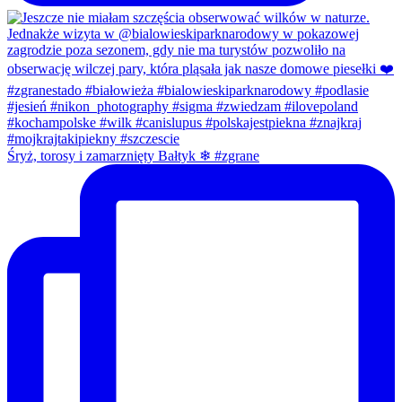
Śryż, torosy i zamarznięty Bałtyk ❄ #zgrane