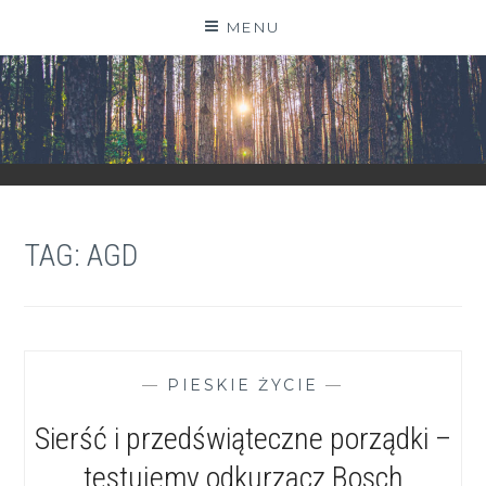
Skip
MENU
to
content
ZGRANESTADO.PL
FOTOGRAFICZNE ZAPISKI DNIA CODZIENNEGO
TAG:
AGD
—
PIESKIE ŻYCIE
—
Sierść i przedświąteczne porządki –
testujemy odkurzacz Bosch