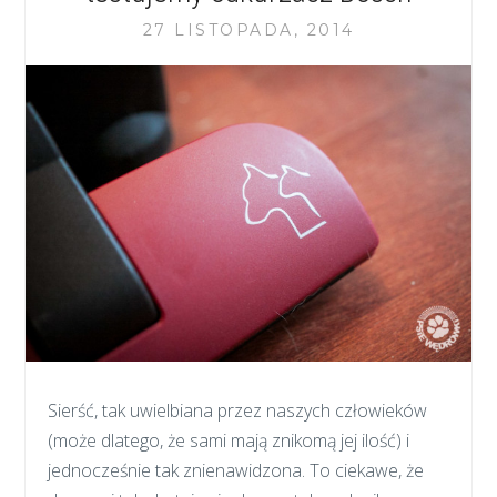
27 LISTOPADA, 2014
Sierść, tak uwielbiana przez naszych człowieków
(może dlatego, że sami mają znikomą jej ilość) i
jednocześnie tak znienawidzona. To ciekawe, że