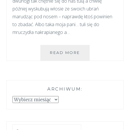
dwunogi tak chętnie się do nas tulą a chwilę
później wyskubują włosie ze swoich ubrań
marudząc pod nosem – naprawdę ktoś powinien
to zbadać. Albo taka moja pani… tuli się do
mruczydła nakrapianego a…
SIERŚĆ
READ MORE
I
PRZEDŚWIĄTECZNE
PORZĄDKI
–
TESTUJEMY
ARCHIWUM:
ODKURZACZ
BOSCH
Archiwum:
Szukaj: