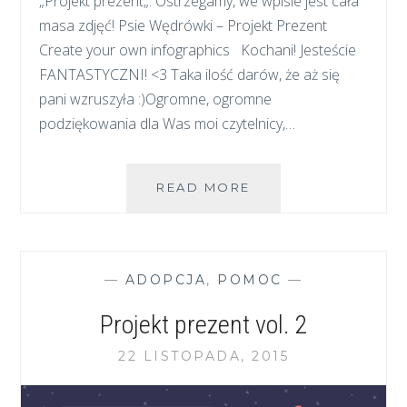
„Projekt prezent„. Ostrzegamy, we wpisie jest cała
masa zdjęć! Psie Wędrówki – Projekt Prezent
Create your own infographics Kochani! Jesteście
FANTASTYCZNI! <3 Taka ilość darów, że aż się
pani wzruszyła :)Ogromne, ogromne
podziękowania dla Was moi czytelnicy,…
PROJEKT
READ MORE
PREZENT
–
WIELKIE
DZIĘKI!
—
ADOPCJA
,
POMOC
—
Projekt prezent vol. 2
22 LISTOPADA, 2015