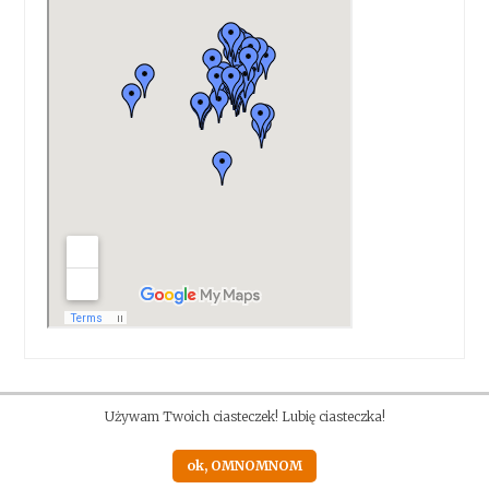
Używam Twoich ciasteczek! Lubię ciasteczka!
ok, OMNOMNOM
Proudly powered by WordPress
|
Theme: Anissa by
AlienWP
.