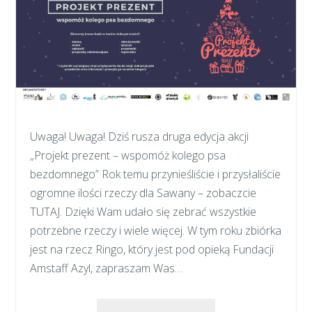
Uwaga! Uwaga! Dziś rusza druga edycja akcji
„Projekt prezent – wspomóż kolego psa
bezdomnego” Rok temu przynieśliście i przysłaliście
ogromne ilości rzeczy dla Sawany – zobaczcie
TUTAJ. Dzięki Wam udało się zebrać wszystkie
potrzebne rzeczy i wiele więcej. W tym roku zbiórka
jest na rzecz Ringo, który jest pod opieką Fundacji
Amstaff Azyl, zapraszam Was…