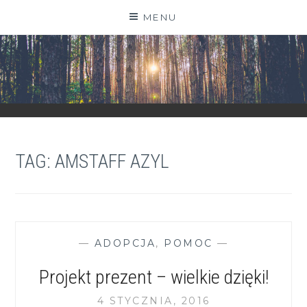
Skip
MENU
to
content
ZGRANESTADO.PL
FOTOGRAFICZNE ZAPISKI DNIA CODZIENNEGO
TAG:
AMSTAFF AZYL
—
ADOPCJA
,
POMOC
—
Projekt prezent – wielkie dzięki!
4 STYCZNIA, 2016