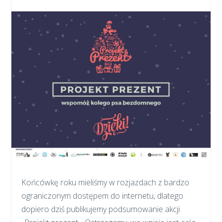
Końcówkę roku mieliśmy w rozjazdach z bardzo
ograniczonym dostępem do internetu, dlatego
dopiero dziś publikujemy podsumowanie akcji