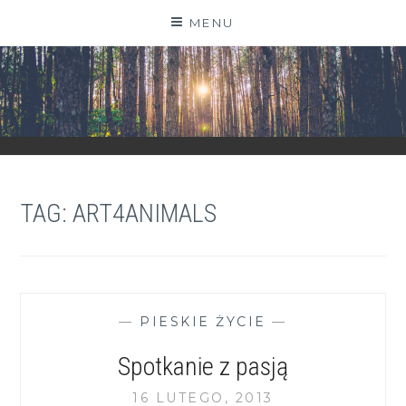
Skip
MENU
to
content
ZGRANESTADO.PL
FOTOGRAFICZNE ZAPISKI DNIA CODZIENNEGO
TAG:
ART4ANIMALS
—
PIESKIE ŻYCIE
—
Spotkanie z pasją
16 LUTEGO, 2013