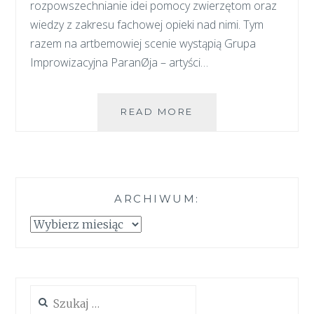
rozpowszechnianie idei pomocy zwierzętom oraz
wiedzy z zakresu fachowej opieki nad nimi. Tym
razem na artbemowiej scenie wystąpią Grupa
Improwizacyjna ParanØja – artyści…
SPOTKANIE
READ MORE
Z
PASJĄ
ARCHIWUM:
Archiwum:
Szukaj: