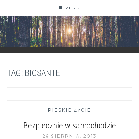
Skip
MENU
to
content
ZGRANESTADO.PL
FOTOGRAFICZNE ZAPISKI DNIA CODZIENNEGO
TAG:
BIOSANTE
—
PIESKIE ŻYCIE
—
Bezpiecznie w samochodzie
26 SIERPNIA, 2013