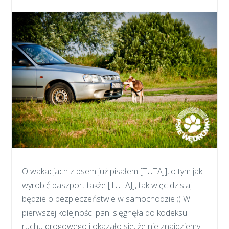
O wakacjach z psem już pisałem [TUTAJ], o tym jak
wyrobić paszport także [TUTAJ], tak więc dzisiaj
będzie o bezpieczeństwie w samochodzie ;) W
pierwszej kolejności pani sięgnęła do kodeksu
ruchu drogowego i okazało się, że nie znajdziemy