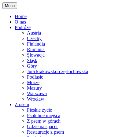
Skip
Menu
to
content
Home
O nas
Podróże
Austria
Czechy
Finlandia
Rumunia
Słowacja
Śląsk
Góry
Jura krakowsko-częstochowska
Podlasie
Morze
Mazury
Warszawa
Wrocław
Z psem
Pieskie życie
Psolubne miejsca
Z psem w górach
Gdzie na spacer
Restauracje z psem