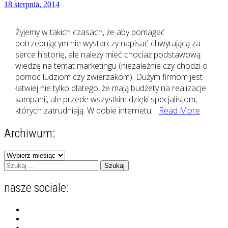
18 sierpnia, 2014
Żyjemy w takich czasach, że aby pomagać
potrzebującym nie wystarczy napisać chwytającą za
serce historię, ale należy mieć chociaż podstawową
wiedzę na temat marketingu (niezależnie czy chodzi o
pomoc ludziom czy zwierzakom). Dużym firmom jest
łatwiej nie tylko dlatego, że mają budżety na realizacje
kampanii, ale przede wszystkim dzięki specjalistom,
Marketi
których zatrudniają. W dobie internetu…
Read More
korpora
Archiwum:
i
psy
Archiwum:
Szukaj:
nasze sociale:
Zobacz
profil
Zobacz
zgranestado
profil
Zobacz