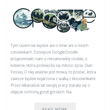
Tym razem nie będzie ani o mnie ani o moich
człowiekach. Dzisiejsze GoogleDoodle
przypomniało nam o niesamowitej osobie, o
kobiecie, która poświęciła się miłości życia. Dian
Fossey O niej właśnie jest mowa, to postać, która
zawsze będzie kojarzona z walką z kłusownikami.
Przez kilkanaście lat swojej pracy starała się o
objęcie ochroną goryli górskich. Na…
JAK
READ MORE