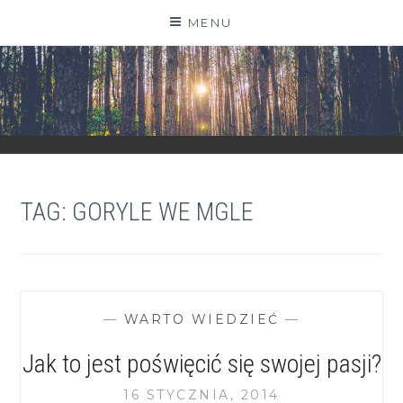
Skip
MENU
to
content
ZGRANESTADO.PL
FOTOGRAFICZNE ZAPISKI DNIA CODZIENNEGO
TAG:
GORYLE WE MGLE
—
WARTO WIEDZIEĆ
—
Jak to jest poświęcić się swojej pasji?
16 STYCZNIA, 2014