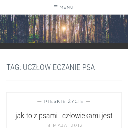
Skip
MENU
to
content
ZGRANESTADO.PL
FOTOGRAFICZNE ZAPISKI DNIA CODZIENNEGO
TAG:
UCZŁOWIECZANIE PSA
—
PIESKIE ŻYCIE
—
jak to z psami i człowiekami jest
18 MAJA, 2012