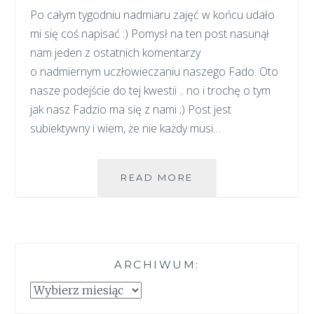
Po całym tygodniu nadmiaru zajęć w końcu udało
mi się coś napisać :) Pomysł na ten post nasunął
nam jeden z ostatnich komentarzy
o nadmiernym uczłowieczaniu naszego Fado. Oto
nasze podejście do tej kwestii .. no i trochę o tym
jak nasz Fadzio ma się z nami ;) Post jest
subiektywny i wiem, że nie każdy musi…
JAK
READ MORE
TO
Z
PSAMI
I
CZŁOWIEKAMI
ARCHIWUM:
JEST
Archiwum: