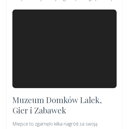
Muzeum Domków Lalek,
Gier i Zabawek
Miejsce to zgarnęło kilka nagród za swoją