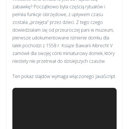
zabawkę? Początkowo była częścią rytuałów i
pełniła funkcje obrzędowe, z upływem czasu
została „przejęta” przez dzieci. Z tego czego
dowiedziałam się od przeuroczej pani w muzeum,
pierwsze udokumentowane istnienie domku dla
lalek pochodzi z 1558 r. Książe Bawarii Albrecht V
zamówił dla swojej córki miniaturowy domek, który
niestety nie przetrwał do dzisiejszych czasów.
Ten pokaz slajdów wymaga włączonego JavaScript.