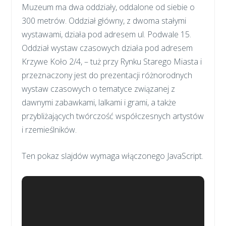
​Muzeum ma dwa oddziały, oddalone od siebie o
300 metrów. Oddział główny, z dwoma stałymi
wystawami, działa pod adresem ul. Podwale 15.
Oddział wystaw czasowych działa pod adresem
Krzywe Koło 2/4, – tuż przy Rynku Starego Miasta i
przeznaczony jest do prezentacji różnorodnych
wystaw czasowych o tematyce związanej z
dawnymi zabawkami, lalkami i grami, a także
przybliżających twórczość współczesnych artystów
i rzemieślników.
Ten pokaz slajdów wymaga włączonego JavaScript.