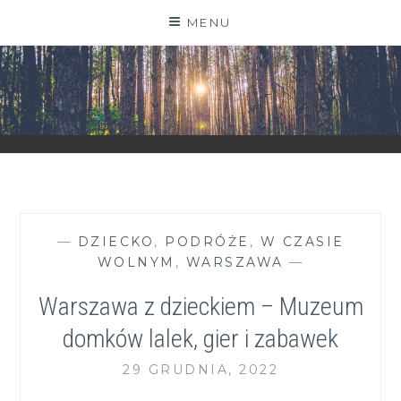
Skip
MENU
to
content
ZGRANESTADO.PL
FOTOGRAFICZNE ZAPISKI DNIA CODZIENNEGO
—
DZIECKO
,
PODRÓŻE
,
W CZASIE
WOLNYM
,
WARSZAWA
—
Warszawa z dzieckiem – Muzeum
domków lalek, gier i zabawek
29 GRUDNIA, 2022