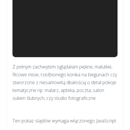
Z pełnym zachwytem oglądałam piękne, malutkie,
filcowe misie, rzeźbionego konika na biegunach czy
stworzone z niesamowitą dbałością o detal pokoje
tematyczne np. malarz, apteka, poczta, salon
sukien ślubnych, czy studio fotograficzne.
Ten pokaz slajdów wymaga włączonego JavaScript.