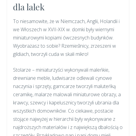
dla lalek
To niesamowite, że w Niemczach, Anglii, Holandii i
we Włoszech w XVII-XIX w. domki były wiernymi
miniaturowymi kopiami ówczesnych budynków.
Wyobrażasz to sobie? Rzemieślnicy, zrzeszeni w
gildiach, tworzyli cuda w skali mikro!
Stolarze – miniaturzyści wykonywali maleńkie,
drewniane meble, ludwisarze odlewali cynowe
naczynia i sprzęty, garncarze tworzyli maluteńką
ceramikę, malarze malowali miniaturowe obrazy, a
krawcy, szewcy i kapelusznicy tworzyli ubrania dla
wszystkich domowników. Co ciekawe, postacie
stojące najwyżej w hierarchii były wykonywane z
najdroższych materiałów i z największą dbałością o
szczegóły. Przykładowo pan i pani domu mieli