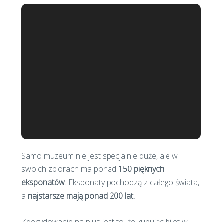
Samo muzeum nie jest specjalnie duże, ale w
swoich zbiorach ma ponad
150 pięknych
eksponatów
. Eksponaty pochodzą z całego świata,
a
najstarsze mają ponad 200 lat.
Zdecydowanie na plus jest to, że kupując bilet w