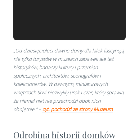
„Od dziesięcioleci dawne domy dla lalek fascynują
nie tylko turystów w muzeach zabawek ale też
historyków, badaczy kultury i przemian
społecznych, architektów, scenografów i
kolekcjonerów. W dawnych, miniaturowych
wnętrzach tkwi niezwykły urok i czar, który sprawia,
że niemal nikt nie przechodzi obok nich
obojętnie.” –
cyt. pochodzi ze strony Muzeum
Odrobina historii domków