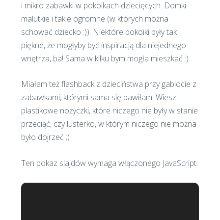
i mikro zabawki w pokoikach dziecięcych. Domki
malutkie i takie ogromne (w których można
schować dziecko :)). Niektóre pokoiki były tak
piękne, że mogłyby być inspiracją dla niejednego
wnętrza, ba! Sama w kilku bym mogła mieszkać :)
Miałam też flashback z dzieciństwa przy gablocie z
zabawkami, którymi sama się bawiłam. Wiesz…
plastikowe nożyczki, które niczego nie były w stanie
przeciąć, czy lusterko, w którym niczego nie można
było dojrzeć ;)
Ten pokaz slajdów wymaga włączonego JavaScript.