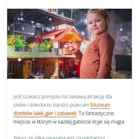
Jeśli szukasz pomysłu na ciekawą atrakcję dla
siebie i dziecka to bardzo polecam
Muzeum
domków lalek, gier i zabawek
.
To fantastyczne
miejsce, w którym w każdej gablocie kryje się magia.
Wiesz, że lalka uważana jest za najstarszą