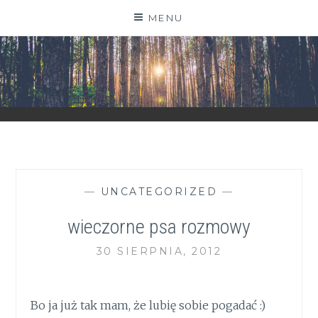
Skip
MENU
to
content
ZGRANESTADO.PL
FOTOGRAFICZNE ZAPISKI DNIA CODZIENNEGO
—
UNCATEGORIZED
—
wieczorne psa rozmowy
30 SIERPNIA, 2012
Bo ja już tak mam, że lubię sobie pogadać :)