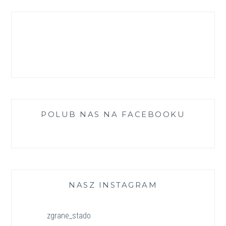
Facebook
Instagram
Pinterest
LinkedIn
YouTube
POLUB NAS NA FACEBOOKU
NASZ INSTAGRAM
zgrane_stado