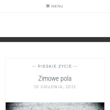
Skip
MENU
to
content
ZGRANESTADO.PL
FOTOGRAFICZNE ZAPISKI DNIA CODZIENNEGO
—
PIESKIE ŻYCIE
—
Zimowe pola
10 GRUDNIA, 2012