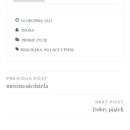
10 GRUDNIA, 2012
IWONA
PIESKIE ŻYCIE
BIAŁOŁĘKA
,
NA ŁĄCE Z PSEM
Nawigacja
PREVIOUS POST
mroźna niedziela
wpisu
NEXT POST
Dobry piątek