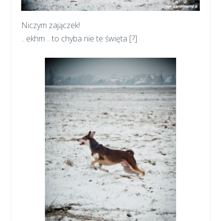
Niczym zajączek!
.. ekhm .. to chyba nie te święta [?]