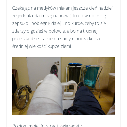
Czekając na medyków miałam jeszcze cień nadziei,
że jednak uda im się naprawić to co w noce się
zepsuło i pobiegnę dalej… no kurde, żeby to się
zdarzyło gdzieś w połowie, albo na trudnej
przeszkodzie… a nie na samym początku na
średniej wielkości kupce ziemi.
Poziom mojej frustracji związanej z