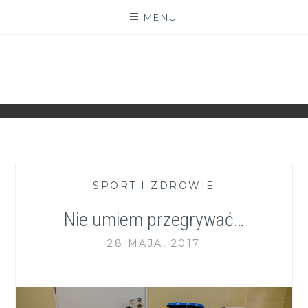
Skip
MENU
to
content
ZGRANESTADO.PL
FOTOGRAFICZNE ZAPISKI DNIA CODZIENNEGO
—
SPORT I ZDROWIE
—
Nie umiem przegrywać…
28 MAJA, 2017