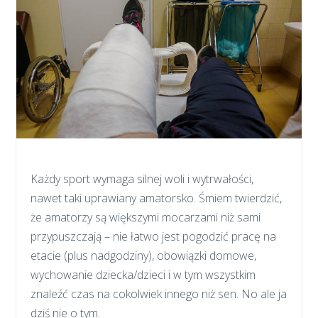
Każdy sport wymaga silnej woli i wytrwałości,
nawet taki uprawiany amatorsko. Śmiem twierdzić,
że amatorzy są większymi mocarzami niż sami
przypuszczają – nie łatwo jest pogodzić pracę na
etacie (plus nadgodziny), obowiązki domowe,
wychowanie dziecka/dzieci i w tym wszystkim
znaleźć czas na cokolwiek innego niż sen. No ale ja
dziś nie o tym.