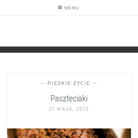
Skip
MENU
to
content
ZGRANESTADO.PL
FOTOGRAFICZNE ZAPISKI DNIA CODZIENNEGO
—
PIESKIE ŻYCIE
—
Paszteciaki
21 MAJA, 2013