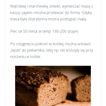
Wątróbkę i marchewkę zmielić, wymieszać masę z
kaszą i jajami i można przelewać do formy. Gdyby
masa była zbyt płynna można podsypać mąką.
Piec ok 50 minut w temp. 180-200 stopni.
Po ostygnięciu pokroić w kostkę, można wstawić
„kęski” do piekarnika, żeby np. nie kruszyły się przy
noszeniu w torbie.