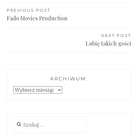
Nawigacja
PREVIOUS POST
Fado Movies Production
wpisu
NEXT POST
Lubię takich gości
ARCHIWUM:
Archiwum:
Szukaj: