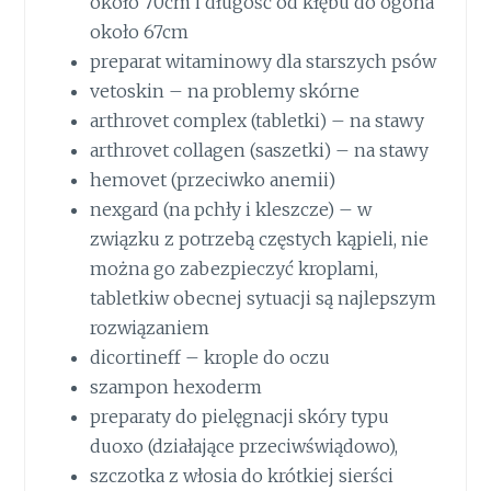
około 70cm i długość od kłębu do ogona
około 67cm
preparat witaminowy dla starszych psów
vetoskin – na problemy skórne
arthrovet complex (tabletki) – na stawy
arthrovet collagen (saszetki) – na stawy
hemovet (przeciwko anemii)
nexgard (na pchły i kleszcze) – w
związku z potrzebą częstych kąpieli, nie
można go zabezpieczyć kroplami,
tabletkiw obecnej sytuacji są najlepszym
rozwiązaniem
dicortineff – krople do oczu
szampon hexoderm
preparaty do pielęgnacji skóry typu
duoxo (działające przeciwświądowo),
szczotka z włosia do krótkiej sierści