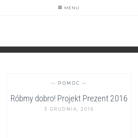
Skip
MENU
to
content
ZGRANESTADO.PL
FOTOGRAFICZNE ZAPISKI DNIA CODZIENNEGO
—
POMOC
—
Róbmy dobro! Projekt Prezent 2016
3 GRUDNIA, 2016