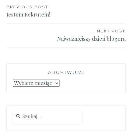
Nawigacja
PREVIOUS POST
Jestem Rekrutem!
wpisu
NEXT POST
Najważniejszy dzień blogera
ARCHIWUM:
Archiwum:
Szukaj: