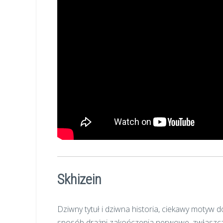
Skhizein
Dziwny tytuł i dziwna historia, ciekawy motyw
sposób drażni zakończenia nerwowe, zwłaszcz