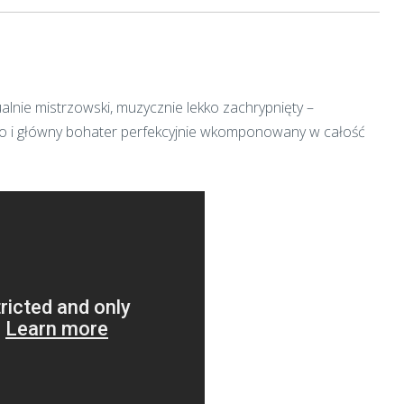
ualnie mistrzowski, muzycznie lekko zachrypnięty –
no i główny bohater perfekcyjnie wkomponowany w całość