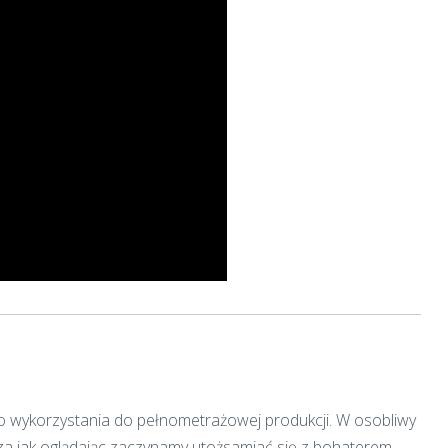
 do wykorzystania do pełnometrażowej produkcji. W osobliwy
a jak oglądając zaczynamy utożsamiać się z bohaterem.