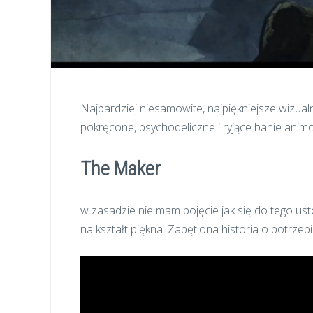
Najbardziej niesamowite, najpiękniejsze wizualni
pokręcone, psychodeliczne i ryjące banie anim
The Maker
w zasadzie nie mam pojęcie jak się do tego us
na kształt piękna. Zapętlona historia o potrzeb