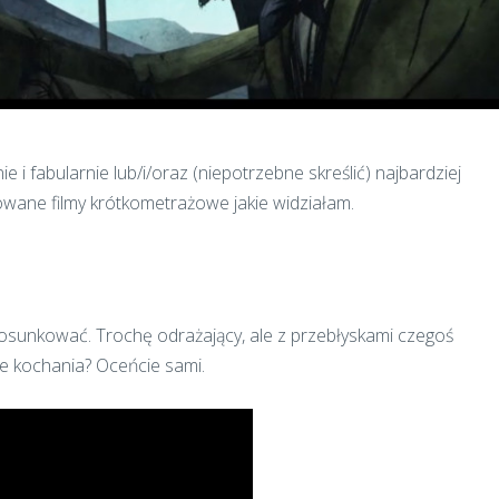
e i fabularnie lub/i/oraz (niepotrzebne skreślić) najbardziej
owane filmy krótkometrażowe jakie widziałam.
tosunkować. Trochę odrażający, ale z przebłyskami czegoś
ie kochania? Oceńcie sami.