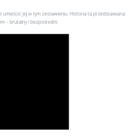
e umieścić jej w tym zestawieniu. Historia ta przedstawiana
m – brutalny i bezpośredni.