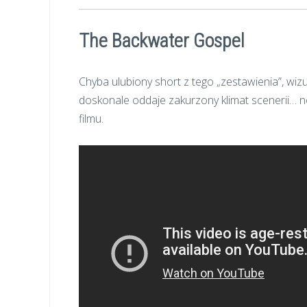
The Backwater Gospel
Chyba ulubiony short z tego „zestawienia”, wiz
doskonale oddaje zakurzony klimat scenerii… 
filmu.