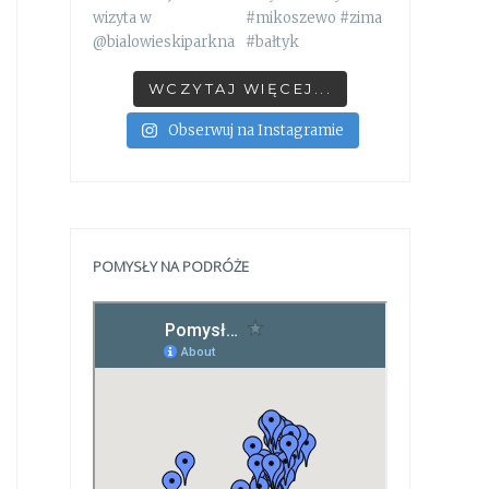
WCZYTAJ WIĘCEJ...
Obserwuj na Instagramie
POMYSŁY NA PODRÓŻE