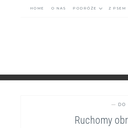
Skip
HOME
O NAS
PODRÓŻE
Z PSEM
to
content
ZGRANESTADO.PL
FOTOGRAFICZNE ZAPISKI DNIA CODZIENNEGO
—
DO
Ruchomy obra