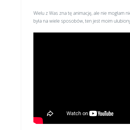
Wielu z Was zna tę animację, ale nie mogłam ni
była na wiele sposobów, ten jest moim ulubiony