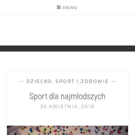
Skip
MENU
to
content
ZGRANESTADO.PL
FOTOGRAFICZNE ZAPISKI DNIA CODZIENNEGO
—
DZIECKO
,
SPORT I ZDROWIE
—
Sport dla najmłodszych
30 KWIETNIA, 2018