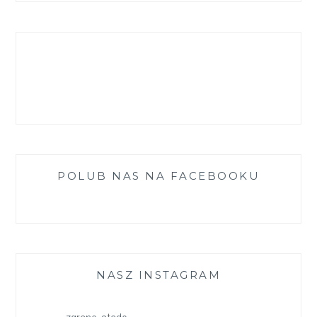
na
na
na
na
na
Facebook
Instagram
Pinterest
LinkedIn
YouTube
POLUB NAS NA FACEBOOKU
NASZ INSTAGRAM