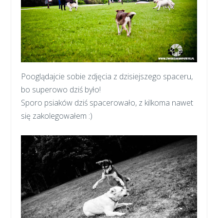
Pooglądajcie sobie zdjęcia z dzisiejszego spaceru,
bo superowo dziś było!
Sporo psiaków dziś spacerowało, z kilkoma nawet
się zakolegowałem :)