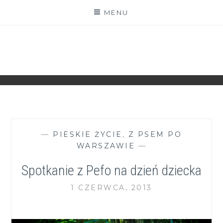
Skip
MENU
to
content
ZGRANESTADO.PL
FOTOGRAFICZNE ZAPISKI DNIA CODZIENNEGO
—
PIESKIE ŻYCIE
,
Z PSEM PO
WARSZAWIE
—
Spotkanie z Pefo na dzień dziecka
1 CZERWCA, 2013