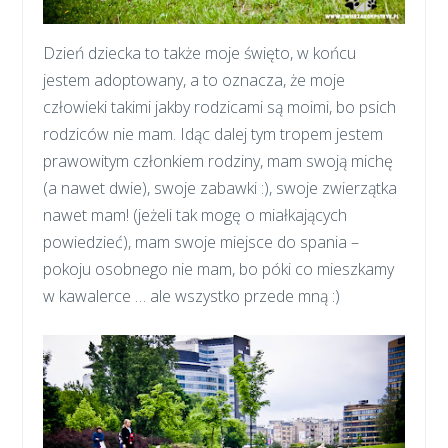
Dzień dziecka to także moje święto, w końcu
jestem adoptowany, a to oznacza, że moje
człowieki takimi jakby rodzicami są moimi, bo psich
rodziców nie mam. Idąc dalej tym tropem jestem
prawowitym członkiem rodziny, mam swoją michę
(a nawet dwie), swoje zabawki :), swoje zwierzątka
nawet mam! (jeżeli tak mogę o miałkających
powiedzieć), mam swoje miejsce do spania –
pokoju osobnego nie mam, bo póki co mieszkamy
w kawalerce … ale wszystko przede mną :)