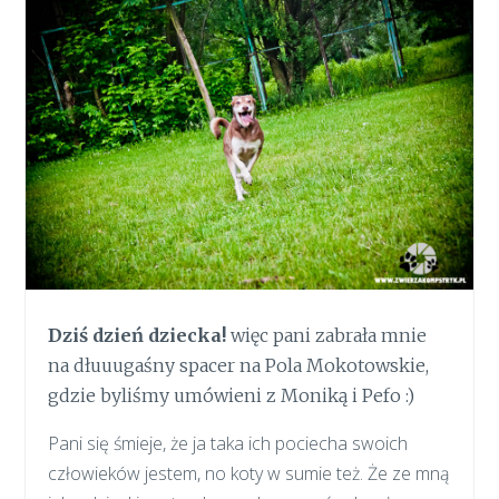
Dziś dzień dziecka!
więc pani zabrała mnie
na dłuuugaśny spacer na Pola Mokotowskie,
gdzie byliśmy umówieni z Moniką i Pefo :)
Pani się śmieje, że ja taka ich pociecha swoich
człowieków jestem, no koty w sumie też. Że ze mną