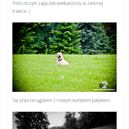
Pefo niczym zajączek wielkanocny w zielonej
trawce :)
Się poprzeciągałem z nowym kumplem patykiem…