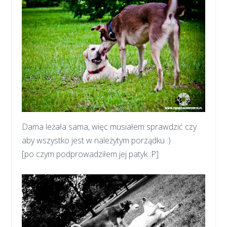
Dama leżała sama, więc musiałem sprawdzić czy
aby wszystko jest w należytym porządku :)
[po czym podprowadziłem jej patyk :P]