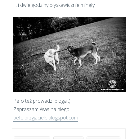
… i dwie godziny błyskawicznie minęły.
Pefo też prowadzi bloga :)
Zapraszam Was na niego:
pefoiprzyjaciele.blogspot.com