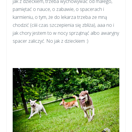
jak z dzieckiem, trzeba wychowywać od małego,
pamiętać o nauce, o zabawie, o spacerach i
karmieniu, o tym, że do lekarza trzeba ze mną
chodzić (ciiii czas szczepienia się zbliża), aaa no i
jak chory jestem to w nocy sprzątnąć albo awaryjny
spacer zaliczyć. No jak z dzieckiem :)