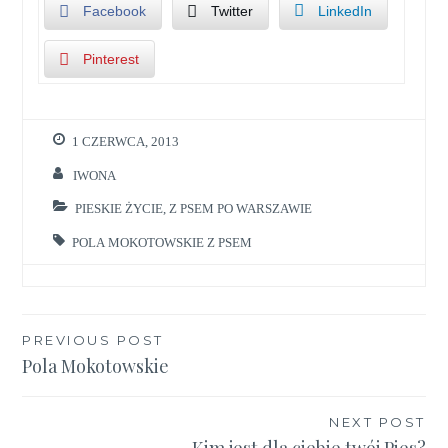
Facebook
Twitter
LinkedIn
Pinterest
1 CZERWCA, 2013
IWONA
PIESKIE ŻYCIE
,
Z PSEM PO WARSZAWIE
POLA MOKOTOWSKIE Z PSEM
Nawigacja
PREVIOUS POST
Pola Mokotowskie
wpisu
NEXT POST
Kim jest dla ciebie twój Pies?