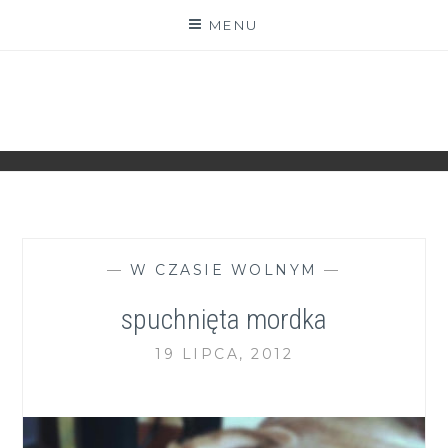
Skip
MENU
to
content
ZGRANESTADO.PL
FOTOGRAFICZNE ZAPISKI DNIA CODZIENNEGO
—
W CZASIE WOLNYM
—
spuchnięta mordka
19 LIPCA, 2012