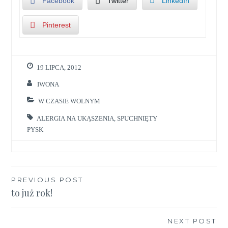
Facebook
Twitter
LinkedIn
Pinterest
19 LIPCA, 2012
IWONA
W CZASIE WOLNYM
ALERGIA NA UKĄSZENIA
,
SPUCHNIĘTY
PYSK
Nawigacja
PREVIOUS POST
to już rok!
wpisu
NEXT POST