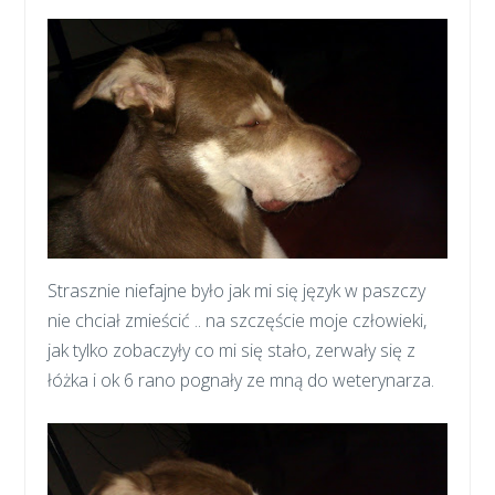
Strasznie niefajne było jak mi się język w paszczy
nie chciał zmieścić .. na szczęście moje człowieki,
jak tylko zobaczyły co mi się stało, zerwały się z
łóżka i ok 6 rano pognały ze mną do weterynarza.