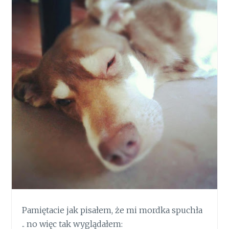
Pamiętacie jak pisałem, że mi mordka spuchła
.. no więc tak wyglądałem: