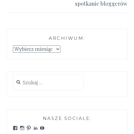
spotkanie bloggerów
ARCHIWUM:
Archiwum:
Szukaj:
NASZE SOCIALE:
Zobacz
Zobacz
Zobacz
Zobacz
Zobacz
profil
profil
profil
profil
profil