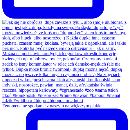
Fenomenalne spotkanie z naszym największym ptakie