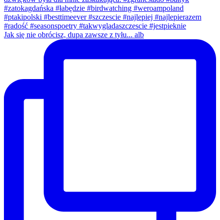
Jak się nie obrócisz, dupa zawsze z tyłu... alb