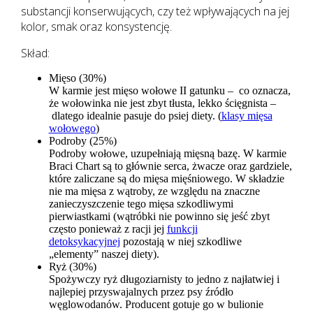
substancji konserwujących, czy też wpływających na jej
kolor, smak oraz konsystencję.
Skład:
Mięso (30%)
W karmie jest mięso wołowe II gatunku – co oznacza,
że wołowinka nie jest zbyt tłusta, lekko ścięgnista –
dlatego idealnie pasuje do psiej diety. (
klasy mięsa
wołowego
)
Podroby (25%)
Podroby wołowe, uzupełniają mięsną bazę. W karmie
Braci Chart są to głównie serca, żwacze oraz gardziele,
które zaliczane są do mięsa mięśniowego. W składzie
nie ma mięsa z wątroby, ze względu na znaczne
zanieczyszczenie tego mięsa szkodliwymi
pierwiastkami (wątróbki nie powinno się jeść zbyt
często ponieważ z racji jej
funkcji
detoksykacyjnej
pozostają w niej szkodliwe
„elementy” naszej diety).
Ryż (30%)
Spożywczy ryż długoziarnisty to jedno z najłatwiej i
najlepiej przyswajalnych przez psy źródło
węglowodanów. Producent gotuje go w bulionie