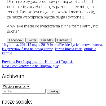
Dla mnie przygoda z domową karmą od Braci Chart
dopiero się zaczęła i czuję w pazurkach, że mi się nie
znudzi. Żarełko jest mega smakowite i mam nadzieję,
że nasza współpraca będzie długa i owocna :)
A wy jakie macie doświadczenia z inną formą karmy niż
sucha?
Facebook
Twitter
LinkedIn
Pinterest
16 grudnia, 2014
15 maja, 2019
Iwona
Pieskie życie
domowa karma
,
jak przestawić psa na nową karmę
,
karma bracia chart
,
opinia o
karmie
Nawigacja
Previous Post
Łapą pisane – Karolina i Tuptusia
Next Post
Gotowanie na Blogowigilię
wpisu
Archiwum:
Archiwum:
Szukaj:
nasze sociale: