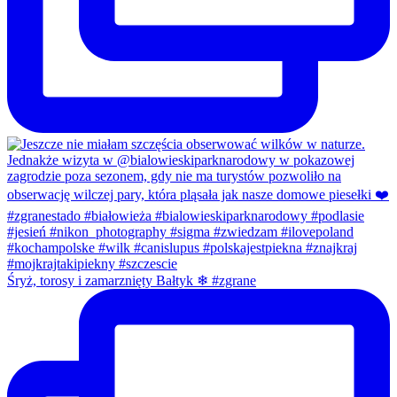
Śryż, torosy i zamarznięty Bałtyk ❄ #zgrane