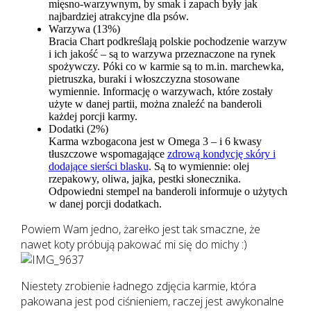
mięsno-warzywnym, by smak i zapach były jak
najbardziej atrakcyjne dla psów.
Warzywa (13%)
Bracia Chart podkreślają polskie pochodzenie warzyw
i ich jakość – są to warzywa przeznaczone na rynek
spożywczy. Póki co w karmie są to m.in. marchewka,
pietruszka, buraki i włoszczyzna stosowane
wymiennie. Informację o warzywach, które zostały
użyte w danej partii, można znaleźć na banderoli
każdej porcji karmy.
Dodatki (2%)
Karma wzbogacona jest w Omega 3 – i 6 kwasy
tłuszczowe wspomagające
zdrową kondycję skóry i
dodające sierści blasku
. Są to wymiennie: olej
rzepakowy, oliwa, jajka, pestki słonecznika.
Odpowiedni stempel na banderoli informuje o użytych
w danej porcji dodatkach.
Powiem Wam jedno, żarełko jest tak smaczne, że
nawet koty próbują pakować mi się do michy :)
Niestety zrobienie ładnego zdjęcia karmie, która
pakowana jest pod ciśnieniem, raczej jest awykonalne