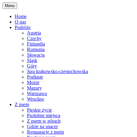
Skip
Menu
to
content
Home
O nas
Podróże
Austria
Czechy
Finlandia
Rumunia
Słowacja
Śląsk
Góry
Jura krakowsko-częstochowska
Podlasie
Morze
Mazury
Warszawa
Wrocław
Z psem
Pieskie życie
Psolubne miejsca
Z psem w górach
Gdzie na spacer
Restauracje z psem