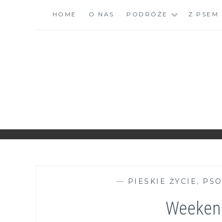
Skip
HOME
O NAS
PODRÓŻE
Z PSEM
to
content
ZGRANESTADO.PL
FOTOGRAFICZNE ZAPISKI DNIA CODZIENNEGO
—
PIESKIE ŻYCIE
,
PSO
Weeken