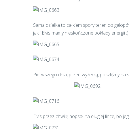
Sama działka to całkiem spory teren do galopów
jak i Elvis mamy nieskończone pokłady energii :)
Pierwszego dnia, przed wyżerką, poszliśmy na spa
Elvis przez chwilę hopsał na długiej lince, bo jeg