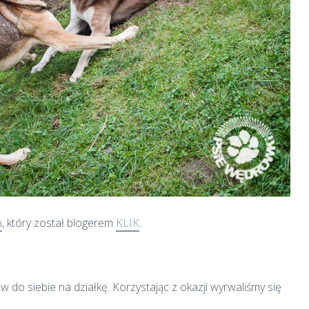
a
, który został blogerem
KLIK
.
w do siebie na działkę. Korzystając z okazji wyrwaliśmy się