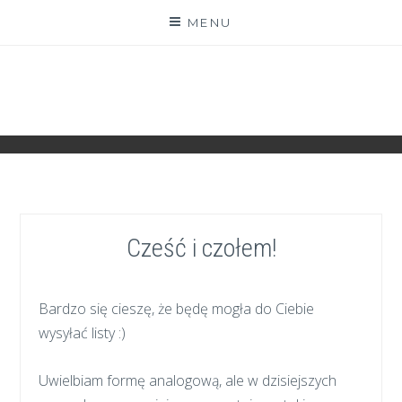
Skip
MENU
to
content
ZGRANESTADO.PL
FOTOGRAFICZNE ZAPISKI DNIA CODZIENNEGO
Cześć i czołem!
Bardzo się cieszę, że będę mogła do Ciebie
wysyłać listy :)
Uwielbiam formę analogową, ale w dzisiejszych