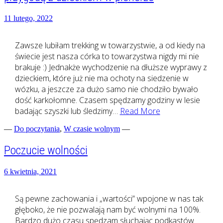
11 lutego, 2022
Zawsze lubiłam trekking w towarzystwie, a od kiedy na
świecie jest nasza córka to towarzystwa nigdy mi nie
brakuje :) Jednakże wychodzenie na dłuższe wyprawy z
dzieckiem, które już nie ma ochoty na siedzenie w
wózku, a jeszcze za dużo samo nie chodziło bywało
dość karkołomne. Czasem spędzamy godziny w lesie
Rzeczy,
badając szyszki lub śledzimy…
Read More
które
—
Do poczytania
,
W czasie wolnym
—
warto
wiedzieć
Poczucie wolności
przed
pierwszą
6 kwietnia, 2021
przygodą
z
dzieckiem
Są pewne zachowania i „wartości” wpojone w nas tak
w
głęboko, że nie pozwalają nam być wolnymi na 100%.
plenerze
Bardzo dużo czasu spędzam słuchając podkastów