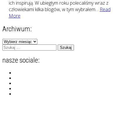
ich inspirują. W ubiegłym roku polecaliśmy wraz z
człowiekami kilka blogów, w tym wybrałem…
Read
#ShareWeek
More
2015
Archiwum:
Archiwum:
Szukaj:
nasze sociale:
Zobacz
profil
Zobacz
zgranestado
profil
Zobacz
na
zgrane_stado
profil
Zobacz
Facebook
na
jafrelka
profil
Zobacz
Instagram
na
iwonastepajtis
profil
Pinterest
na
psiewedrowki
LinkedIn
na
YouTube