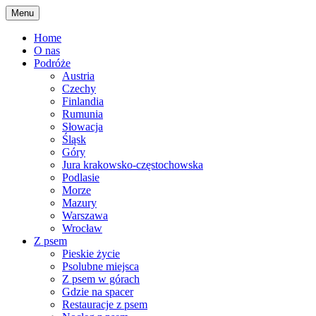
Skip
Menu
to
content
Home
O nas
Podróże
Austria
Czechy
Finlandia
Rumunia
Słowacja
Śląsk
Góry
Jura krakowsko-częstochowska
Podlasie
Morze
Mazury
Warszawa
Wrocław
Z psem
Pieskie życie
Psolubne miejsca
Z psem w górach
Gdzie na spacer
Restauracje z psem