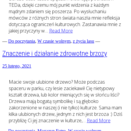
TEDa, dzięki czemu mój punkt widzenia z każdym
mądrym zdaniem się poszerza. Po wysłuchaniu
mówców z różnych stron świata naszła mnie refleksja
dotycząca ograniczeń kulturowych. Zastanawia mnie z
Poczucie
jakiej przyczyny w…
Read More
wolności
—
Do poczytania
,
W czasie wolnym
,
z życia lasu
—
Znaczenie i działanie zdrowotne brzozy
25 lutego, 2021
Macie swoje ulubione drzewo? Może podczas
spaceru w parku, czy lesie zaciekawił Cię nietypowy
kształt drzewa, lub kolor mieniących się w słońcu liści?
Drzewa mają bogatą symbolikę i są głęboko
zakorzenione w naszej (i nie tylko) kulturze. Sama mam
kilka ulubionych drzew, jednym z nich jest brzoza :) Dziś
Znaczeni
przybliżę Ci jej znaczenie w kulturze,…
Read More
i
—
Do poczytania
,
Magazyn Futro
,
W czasie wolnym
—