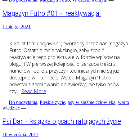
działanie
zdrowotn
Magazyn Futro #01 – reaktywacja!
brzozy
1 lutego, 2021
Kilka lat temu pojawił się tworzony przez nas magazyn
Futro. Ostatnio mnie tak tknęło, żeby zrobić
reaktywację tego projektu, ale w formie wpisów na
blogu :) W pierwszej kolejności przerzucę treści z
numerów, które z przyczyn technicznych nie są już
dostępne w internecie. Wstęp Magazyn “Futro”
powstał z zamiłowania do zwierząt, nie tylko psów
Magazyn
czy…
Read More
Futro
—
Do poczytania
,
Pieskie życie
,
psy w służbie człowieka
,
warto
#01
wiedzieć
—
–
reaktywacja!
Psi Dar – książka o psach ratujących życie
10 września, 2017