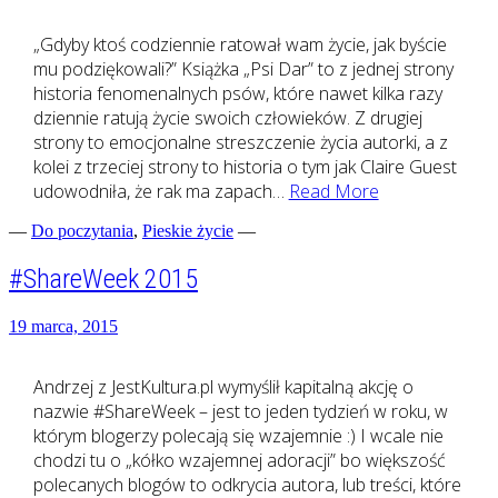
„Gdyby ktoś codziennie ratował wam życie, jak byście
mu podziękowali?” Książka „Psi Dar” to z jednej strony
historia fenomenalnych psów, które nawet kilka razy
dziennie ratują życie swoich człowieków. Z drugiej
strony to emocjonalne streszczenie życia autorki, a z
kolei z trzeciej strony to historia o tym jak Claire Guest
Psi
udowodniła, że rak ma zapach…
Read More
Dar
—
Do poczytania
,
Pieskie życie
—
–
książka
#ShareWeek 2015
o
psach
19 marca, 2015
ratujących
życie
Andrzej z JestKultura.pl wymyślił kapitalną akcję o
nazwie #ShareWeek – jest to jeden tydzień w roku, w
którym blogerzy polecają się wzajemnie :) I wcale nie
chodzi tu o „kółko wzajemnej adoracji” bo większość
polecanych blogów to odkrycia autora, lub treści, które