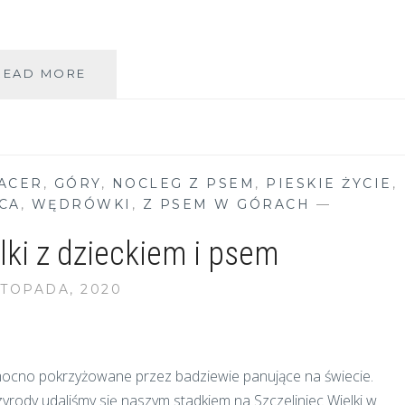
SCHRONISKO
READ MORE
SOSZÓW
–
TRASA
WIDOKOWA
PACER
,
GÓRY
,
NOCLEG Z PSEM
,
PIESKIE ŻYCIE
,
CA
,
WĘDRÓWKI
,
Z PSEM W GÓRACH
—
lki z dzieckiem i psem
STOPADA, 2020
mocno pokrzyżowane przez badziewie panujące na świecie.
zyrody udaliśmy się naszym stadkiem na Szczeliniec Wielki w