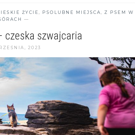
IESKIE ŻYCIE
,
PSOLUBNE MIEJSCA
,
Z PSEM W
GÓRACH
—
– czeska szwajcaria
RZEŚNIA, 2023