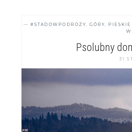
—
#STADOWPODROZY
,
GÓRY
,
PIESKIE
W
Psolubny do
31 S