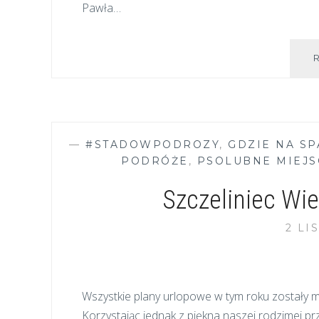
Pawła…
—
#STADOWPODROZY
,
GDZIE NA S
PODRÓŻE
,
PSOLUBNE MIEJS
Szczeliniec Wie
2 LI
Wszystkie plany urlopowe w tym roku zostały 
Korzystając jednak z piękna naszej rodzimej pr