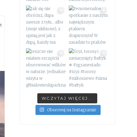
M
WCZYTAJ WIĘCEJ...
Obserwuj na Instagramie