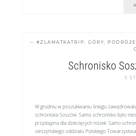
—
#ZLAMATKATRIP
,
GÓRY
,
PODRÓŻ
Schronisko Sos
5 S
W grudniu w poszukiwaniu śniegu zawędrowałam
schroniska Soszów. Samo schronisko było nieste
przystępna dla dziecięcych nóżek. Samo schron
cieszyńskiego oddziału Polskiego Towarzystwa 