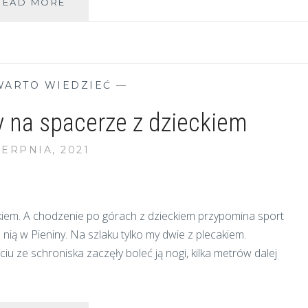
PSOLUBNY
READ MORE
DOMEK
W
BIESZCZADACH
WARTO WIEDZIEĆ
—
 na spacerze z dzieckiem
IERPNIA, 2021
kiem. A chodzenie po górach z dzieckiem przypomina sport
nią w Pieniny. Na szlaku tylko my dwie z plecakiem.
iu ze schroniska zaczęły boleć ją nogi, kilka metrów dalej