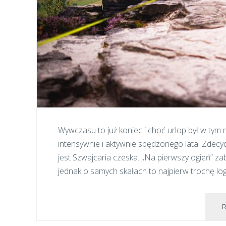
Wywczasu to już koniec i choć urlop był w tym 
intensywnie i aktywnie spędzonego lata. Zde
jest Szwajcaria czeska. „Na pierwszy ogień” za
jednak o samych skałach to najpierw trochę logi