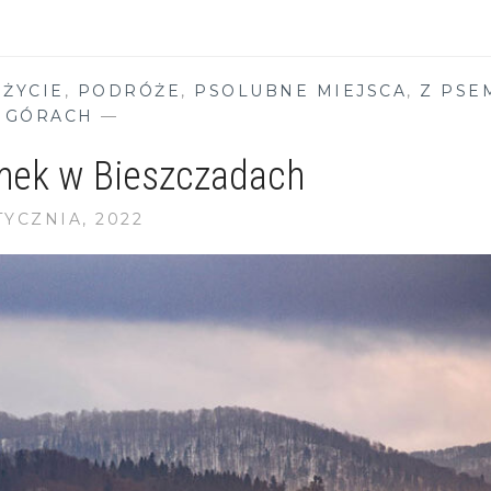
–
CZESKA
SZWAJCARIA
 ŻYCIE
,
PODRÓŻE
,
PSOLUBNE MIEJSCA
,
Z PSE
 GÓRACH
—
mek w Bieszczadach
TYCZNIA, 2022