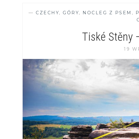
—
CZECHY
,
GÓRY
,
NOCLEG Z PSEM
,
P
Tiské Stěny 
19 W