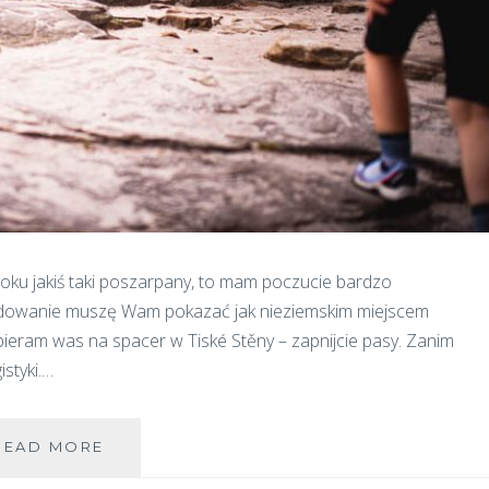
roku jakiś taki poszarpany, to mam poczucie bardzo
cydowanie muszę Wam pokazać jak nieziemskim miejscem
bieram was na spacer w Tiské Stěny – zapnijcie pasy. Zanim
styki.…
TISKÉ
READ MORE
STĚNY