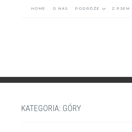
Skip
HOME
O NAS
PODRÓŻE
Z PSEM
to
content
ZGRANESTADO.PL
FOTOGRAFICZNE ZAPISKI DNIA CODZIENNEGO
KATEGORIA:
GÓRY