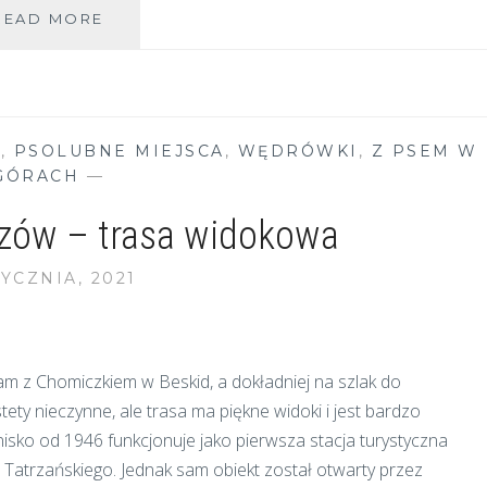
POMYSŁY
READ MORE
NA
ZABAWY
NA
SPACERZE
Z
E
,
PSOLUBNE MIEJSCA
,
WĘDRÓWKI
,
Z PSEM W
DZIECKIEM
GÓRACH
—
zów – trasa widokowa
TYCZNIA, 2021
 z Chomiczkiem w Beskid, a dokładniej na szlak do
ty nieczynne, ale trasa ma piękne widoki i jest bardzo
isko od 1946 funkcjonuje jako pierwsza stacja turystyczna
Tatrzańskiego. Jednak sam obiekt został otwarty przez