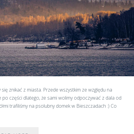
się znikać z miasta. Przede wszystkim ze względu na
le po części dlatego, że sami wolimy odpoczywać z dala od
ółmi trafiliśmy na psolubny domek w Bieszczadach :) Co