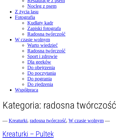
Restauracje z psem
Nocleg z psem
Z życia lasu
Fotografia
Kudłaty kadr
Zapiski fotografa
Radosna twórczość
W czasie wolnym
Warto wiedzieć
Radosna twórczość
Sport i zdrowie
Dla geeków
Do obejrzenia
Do poczytania
Do pogrania
Do zjedzenia
Współpraca
Kategoria:
radosna twórczość
Fotograficzne zapiski dnia codziennego
zgranestado.pl
—
Kreaturki
,
radosna twórczość
,
W czasie wolnym
—
Kreaturki – Pultek