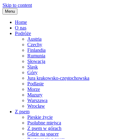
Skip to content
Menu
Home
O nas
Podróże
Austria
Czechy
Finlandia
Rumunia
Słowacja
Śląsk
Góry
Jura krakowsko-częstochowska
Podlasie
Morze
Mazury
Warszawa
Wrocław
Z psem
Pieskie życie
Psolubne miejsca
Z psem w górach
Gdzie na spacer