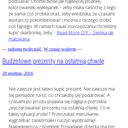
podsuwać Chomiczkowi jak najwięcej pisanek,
kolorowanek, wyklejanek – żeby miała radochę z tego
że sama coś zrobiła oraz, żeby wiedziała, że czasami
wystarczy pokombinować i można z niczego zrobić
coś fajnego. W ramach nauki oszczędzania chcieliśmy
kupić skarbonkę, żeby…
Read More
DIY – Świnka jak
malowana
—
radosna twórczość
,
W czasie wolnym
—
Budżetowe prezenty na ostatnią chwilę
20 grudnia, 2016
Nie zawsze jest łatwo kupić prezent. Nie zawsze ma
się pieniądze na to, co chciałoby się podarować. A
czasami po prostu pojawia się nagląca potrzeba
„wyczarowania” prezentu na ostatnią chwilę. Co w
takiej sytuacji zrobić? Przeszukać mieszkanie,
wygrzebać zaskórniaki i ruszyć wyobraźnię!
Najpiękniejsza z bombek! Posiadanie dziecka ma ten