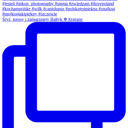
Śryż, torosy i zamarznięty Bałtyk ❄ #zgrane