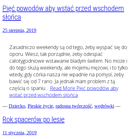
Pięć powodów aby wstać przed wschodem
słońca
25 sierpnia, 2019
Zasadniczo weekendy są od tego, żeby wyspać się do
oporu. Wiesz, tak porządnie, żeby odespać
całotygodniowe wstawanie bladym świtem. No może i
do tego służą weekendy, ale mojemu mężowi, i to tylko
wtedy, gdy córka nasza nie wpadnie na pomysł, żeby
bawić się od 7 rano. Ja jednak mam problem z tą
częścią o spaniu…
Read More
Pięć powodów aby
wstać przed wschodem słońca
—
Dziecko
,
Pieskie życie
,
radosna twórczość
,
wędrówki
—
Rok spacerów po lesie
11 stycznia, 2019