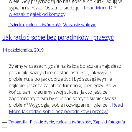
wiele. Gdy przychodzą do nas goście ich kurtki lądują w
sypialni na łóżku. Ostatnio siedząc…
Read More
DIY –
wieszak z gałek od komody
—
Dziecko
,
radosna twórczość
,
W czasie wolnym
—
Jak radzić sobie bez poradników i przeżyć
14 października, 2019
Żyjemy w czasach, gdzie na każdą bolączkę znajdziesz
poradnik. Każdy chce dostać instrukcję jak wyjść z
problemu, albo jak dobrze żyć i być szczęśliwym, a
najlepiej jeszcze zarabiać furmankę pieniędzy. Bo w
końcu sami kreujemy swój sukces. Jak to jest, że
zapominamy o tym by słuchać samych siebie? Masz
problem? Wygooglaj sobie rozwiązanie… tyle, że…
Read
More
Jak radzić sobie bez poradników i przeżyć
—
Fotografia
,
Pieskie życie
,
radosna twórczość
,
Zapiski fotografa
—