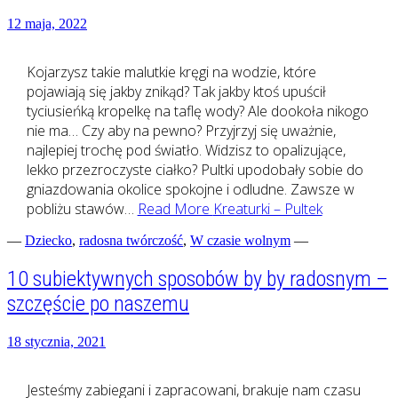
12 maja, 2022
Kojarzysz takie malutkie kręgi na wodzie, które
pojawiają się jakby znikąd? Tak jakby ktoś upuścił
tyciusieńką kropelkę na taflę wody? Ale dookoła nikogo
nie ma… Czy aby na pewno? Przyjrzyj się uważnie,
najlepiej trochę pod światło. Widzisz to opalizujące,
lekko przezroczyste ciałko? Pultki upodobały sobie do
gniazdowania okolice spokojne i odludne. Zawsze w
pobliżu stawów…
Read More
Kreaturki – Pultek
—
Dziecko
,
radosna twórczość
,
W czasie wolnym
—
10 subiektywnych sposobów by by radosnym –
szczęście po naszemu
18 stycznia, 2021
Jesteśmy zabiegani i zapracowani, brakuje nam czasu