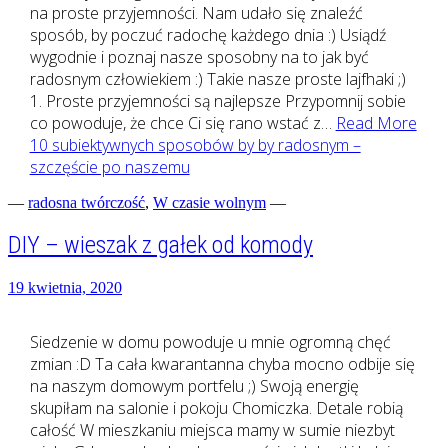
na proste przyjemności. Nam udało się znaleźć
sposób, by poczuć radochę każdego dnia :) Usiądź
wygodnie i poznaj nasze sposobny na to jak być
radosnym człowiekiem :) Takie nasze proste lajfhaki ;)
1. Proste przyjemności są najlepsze Przypomnij sobie
co powoduje, że chce Ci się rano wstać z…
Read More
10 subiektywnych sposobów by by radosnym –
szczęście po naszemu
—
radosna twórczość
,
W czasie wolnym
—
DIY – wieszak z gałek od komody
19 kwietnia, 2020
Siedzenie w domu powoduje u mnie ogromną chęć
zmian :D Ta cała kwarantanna chyba mocno odbije się
na naszym domowym portfelu ;) Swoją energię
skupiłam na salonie i pokoju Chomiczka. Detale robią
całość W mieszkaniu miejsca mamy w sumie niezbyt