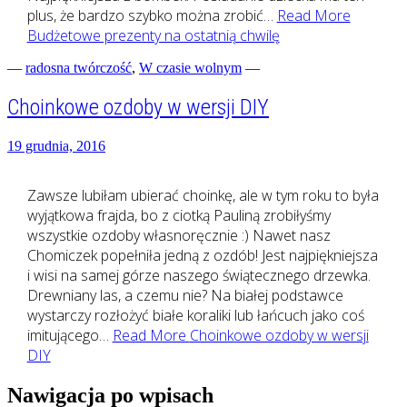
plus, że bardzo szybko można zrobić…
Read More
Budżetowe prezenty na ostatnią chwilę
—
radosna twórczość
,
W czasie wolnym
—
Choinkowe ozdoby w wersji DIY
19 grudnia, 2016
Zawsze lubiłam ubierać choinkę, ale w tym roku to była
wyjątkowa frajda, bo z ciotką Pauliną zrobiłyśmy
wszystkie ozdoby własnoręcznie :) Nawet nasz
Chomiczek popełniła jedną z ozdób! Jest najpiękniejsza
i wisi na samej górze naszego świątecznego drzewka.
Drewniany las, a czemu nie? Na białej podstawce
wystarczy rozłożyć białe koraliki lub łańcuch jako coś
imitującego…
Read More
Choinkowe ozdoby w wersji
DIY
Nawigacja po wpisach