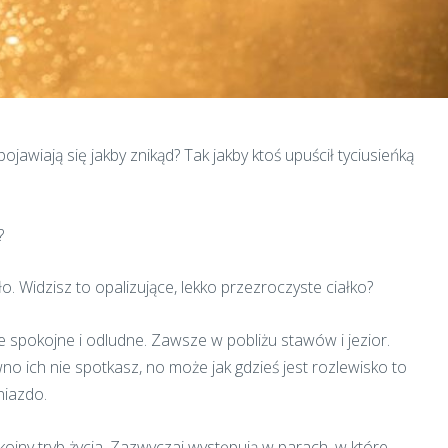
ojawiają się jakby znikąd? Tak jakby ktoś upuścił tyciusieńką
?
ło. Widzisz to opalizujące, lekko przezroczyste ciałko?
 spokojne i odludne. Zawsze w pobliżu stawów i jezior.
o ich nie spotkasz, no może jak gdzieś jest rozlewisko to
niazdo.
ojny tryb życia. Zazwyczaj występują w parach, w które