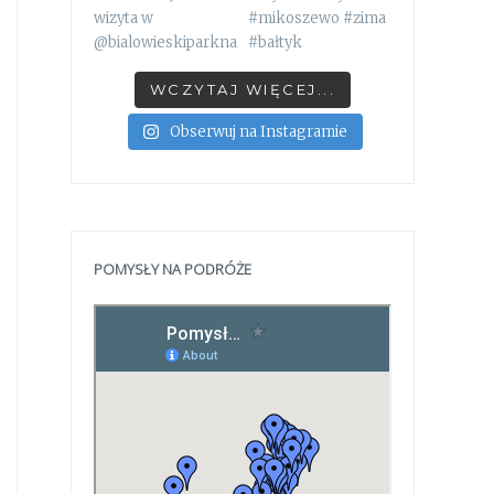
WCZYTAJ WIĘCEJ...
Obserwuj na Instagramie
POMYSŁY NA PODRÓŻE