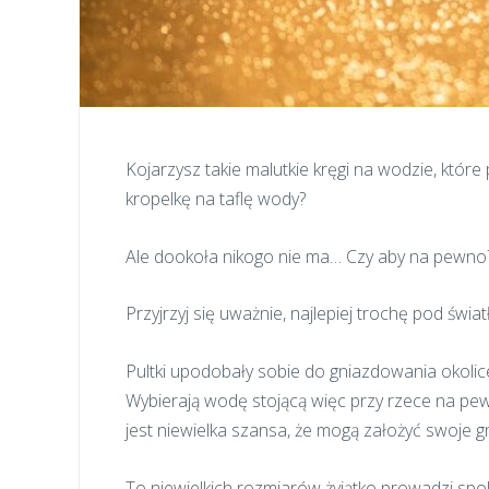
Kojarzysz takie malutkie kręgi na wodzie, które p
kropelkę na taflę wody?
Ale dookoła nikogo nie ma… Czy aby na pewno
Przyjrzyj się uważnie, najlepiej trochę pod świat
Pultki upodobały sobie do gniazdowania okolice
Wybierają wodę stojącą więc przy rzece na pewn
jest niewielka szansa, że mogą założyć swoje g
To niewielkich rozmiarów żyjątko prowadzi spok