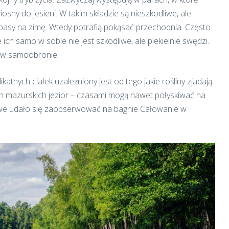
wiosny do jesieni. W takim składzie są nieszkodliwe, ale
zapasy na zimę. Wtedy potrafią pokąsać przechodnia. Często
ch samo w sobie nie jest szkodliwe, ale piekielnie swędzi.
ją w samoobronie.
katnych ciałek uzależniony jest od tego jakie rośliny zjadają.
ch mazurskich jezior – czasami mogą nawet połyskiwać na
owe udało się zaobserwować na bagnie Całowanie w