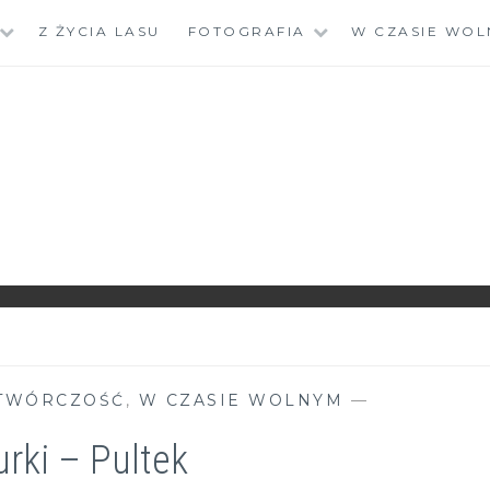
Z ŻYCIA LASU
FOTOGRAFIA
W CZASIE WOL
TWÓRCZOŚĆ
,
W CZASIE WOLNYM
—
urki – Pultek