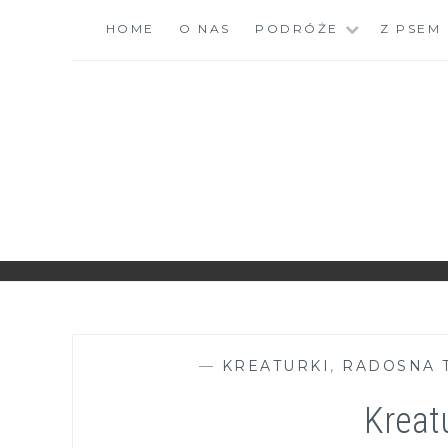
Skip
HOME
O NAS
PODRÓŻE
Z PSEM
to
content
ZGRANESTADO.PL
FOTOGRAFICZNE ZAPISKI DNIA CODZIENNEGO
—
KREATURKI
,
RADOSNA 
Kreat