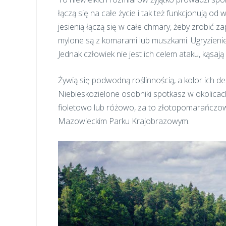
łączą się na całe życie i tak też funkcjonują od 
jesienią łączą się w całe chmary, żeby zrobić 
mylone są z komarami lub muszkami. Ugryzienie i
Jednak człowiek nie jest ich celem ataku, kąsa
Żywią się podwodną roślinnością, a kolor ich deli
Niebieskozielone osobniki spotkasz w okolica
fioletowo lub różowo, za to złotopomarańcz
Mazowieckim Parku Krajobrazowym.