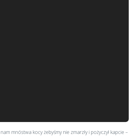
 nam mnóstwa kocy żebyśmy nie zmarzły i pożyczył kapcie –