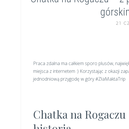
górski
21 C
Praca zdalna ma całkiem sporo plusów, najwięk
miejsca z internetem :) Korzystając z okazji za
jednodniową przygodę w góry #ZłaMaktaTrip
Chatka na Rogaczu 
historią