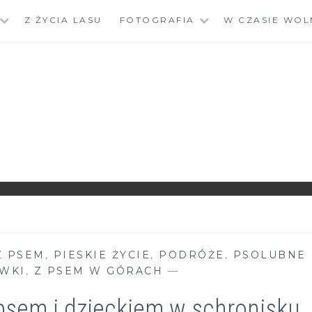
Z ŻYCIA LASU
FOTOGRAFIA
W CZASIE WOL
Z PSEM
,
PIESKIE ŻYCIE
,
PODRÓŻE
,
PSOLUBNE
WKI
,
Z PSEM W GÓRACH
—
psem i dzieckiem w schronisku