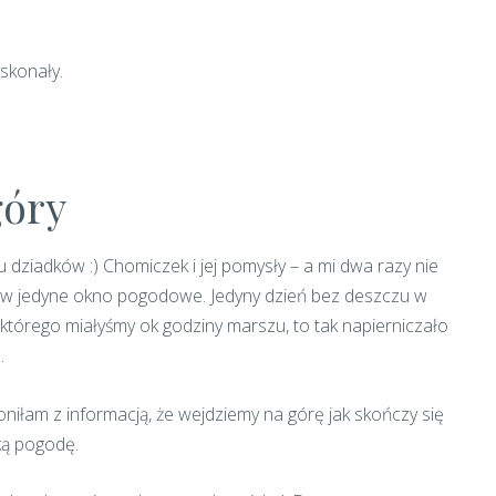
.
oskonały.
óry
 dziadków :) Chomiczek i jej pomysły – a mi dwa razy nie
m w jedyne okno pogodowe. Jedyny dzień bez deszczu w
z którego miałyśmy ok godziny marszu, to tak napierniczało
.
niłam z informacją, że wejdziemy na górę jak skończy się
ką pogodę.