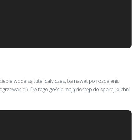
i ciepła woda są tutaj cały czas, ba nawet po rozpaleniu
e ogrzewanie!). Do tego goście mają dostęp do sporej kuchni