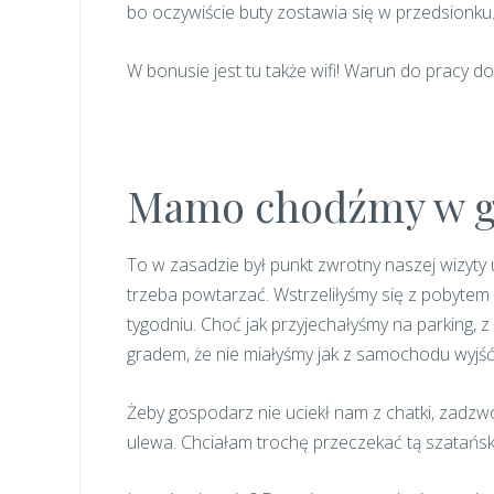
bo oczywiście buty zostawia się w przedsionku
W bonusie jest tu także wifi! Warun do pracy d
Mamo chodźmy w g
To w zasadzie był punkt zwrotny naszej wizyty u
trzeba powtarzać. Wstrzeliłyśmy się z pobyte
tygodniu. Choć jak przyjechałyśmy na parking, 
gradem, że nie miałyśmy jak z samochodu wyjść
Żeby gospodarz nie uciekł nam z chatki, zadzwo
ulewa. Chciałam trochę przeczekać tą szatańs