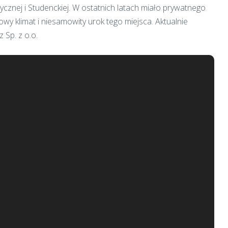
ycznej i Studenckiej. W ostatnich latach miało prywatnego
wy klimat i niesamowity urok tego miejsca. Aktualnie
 Sp. z o.o.