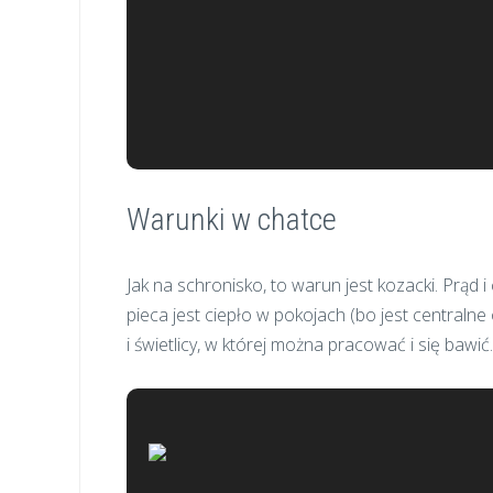
Warunki w chatce
Jak na schronisko, to warun jest kozacki. Prąd 
pieca jest ciepło w pokojach (bo jest centraln
i świetlicy, w której można pracować i się bawić.