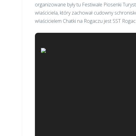
organizowane były tu Festiwale Piosenki Turyst
właściciela, który zachował cudowny schronisko
właścicielem Chatki na Rogaczu jest SST Rogacz