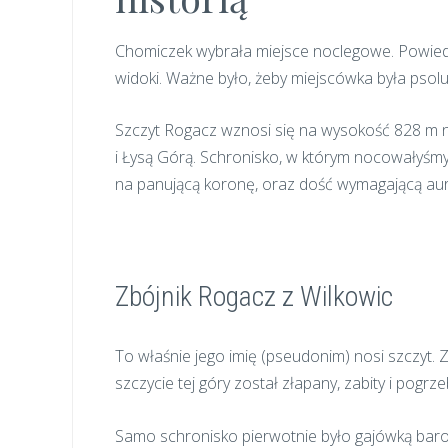
Chomiczek wybrała miejsce noclegowe. Powiedzi
widoki. Ważne było, żeby miejscówka była psolu
Szczyt Rogacz wznosi się na wysokość 828 m n.p
i Łysą Górą. Schronisko, w którym nocowałyśm
na panującą koronę, oraz dość wymagającą aur
Zbójnik Rogacz z Wilkowic
To właśnie jego imię (pseudonim) nosi szczyt. Z
szczycie tej góry został złapany, zabity i pogrz
Samo schronisko pierwotnie było gajówką baro