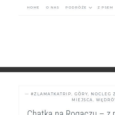
Skip
HOME
O NAS
PODRÓŻE
Z PSEM
to
content
ZGRANESTADO.PL
FOTOGRAFICZNE ZAPISKI DNIA CODZIENNEGO
—
#ZLAMATKATRIP
,
GÓRY
,
NOCLEG 
MIEJSCA
,
WĘDRÓ
Chatka na Rogaczu – z 