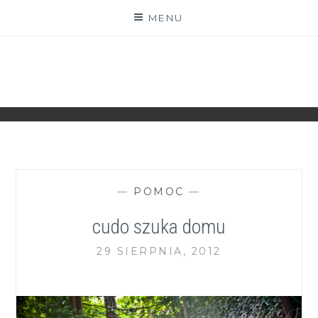
Skip
MENU
to
content
ZGRANESTADO.PL
FOTOGRAFICZNE ZAPISKI DNIA CODZIENNEGO
—
POMOC
—
cudo szuka domu
29 SIERPNIA, 2012