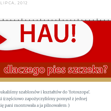
 LIPCA, 2012
zukaliśmy szablonów i kształtów do 'fotoszopa’..
ki (częściowo zapożyczyliśmy pomysł z jednej
się pani montowała a ja pilnowałem :)