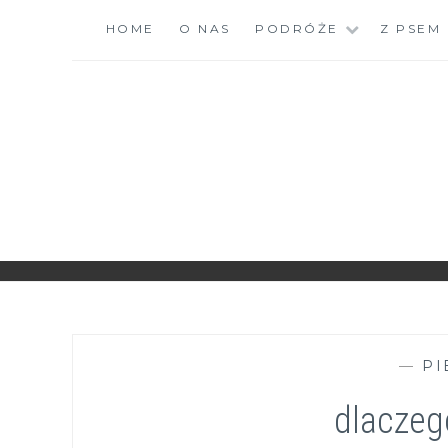
Skip
HOME
O NAS
PODRÓŻE
Z PSEM
to
content
ZGRANESTADO.PL
FOTOGRAFICZNE ZAPISKI DNIA CODZIENNEGO
—
PI
dlaczeg