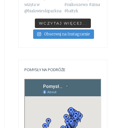
WCZYTAJ WIĘCEJ...
Obserwuj na Instagramie
POMYSŁY NA PODRÓŻE