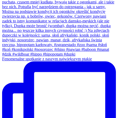
Fenomenalne spotkanie z naszym największym ptakie