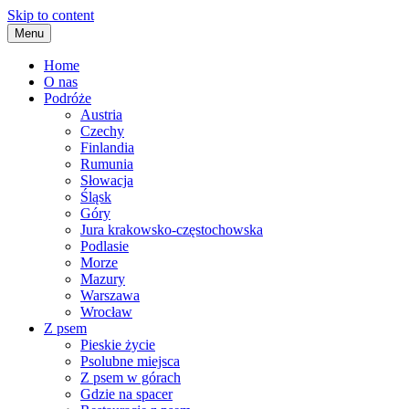
Skip to content
Menu
Home
O nas
Podróże
Austria
Czechy
Finlandia
Rumunia
Słowacja
Śląsk
Góry
Jura krakowsko-częstochowska
Podlasie
Morze
Mazury
Warszawa
Wrocław
Z psem
Pieskie życie
Psolubne miejsca
Z psem w górach
Gdzie na spacer