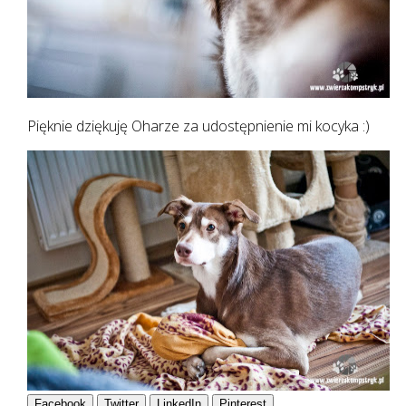
Pięknie dziękuję Oharze za udostępnienie mi kocyka :)
Facebook
Twitter
LinkedIn
Pinterest