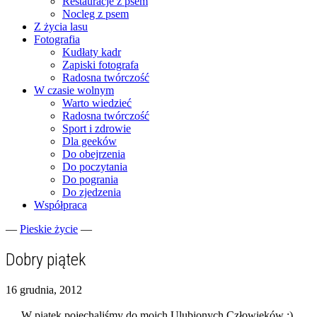
Restauracje z psem
Nocleg z psem
Z życia lasu
Fotografia
Kudłaty kadr
Zapiski fotografa
Radosna twórczość
W czasie wolnym
Warto wiedzieć
Radosna twórczość
Sport i zdrowie
Dla geeków
Do obejrzenia
Do poczytania
Do pogrania
Do zjedzenia
Współpraca
—
Pieskie życie
—
Fotograficzne zapiski dnia codziennego
zgranestado.pl
Dobry piątek
16 grudnia, 2012
W piątek pojechaliśmy do moich Ulubionych Człowieków :)