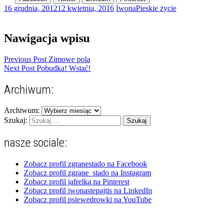
16 grudnia, 2012
12 kwietnia, 2016
Iwona
Pieskie życie
Nawigacja wpisu
Previous Post
Zimowe pola
Next Post
Pobudka! Wstać!
Archiwum:
Archiwum:
Szukaj:
nasze sociale:
Zobacz profil zgranestado na Facebook
Zobacz profil zgrane_stado na Instagram
Zobacz profil jafrelka na Pinterest
Zobacz profil iwonastepajtis na LinkedIn
Zobacz profil psiewedrowki na YouTube