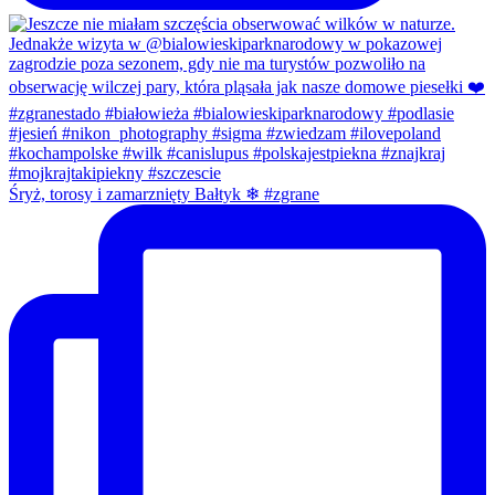
Śryż, torosy i zamarznięty Bałtyk ❄ #zgrane