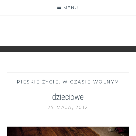
Skip
MENU
to
content
ZGRANESTADO.PL
FOTOGRAFICZNE ZAPISKI DNIA CODZIENNEGO
—
PIESKIE ŻYCIE
,
W CZASIE WOLNYM
—
dzieciowe
27 MAJA, 2012