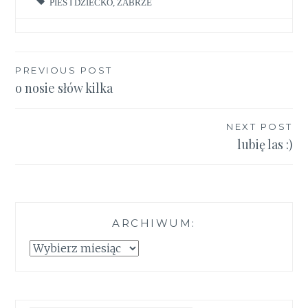
PIES I DZIECKO
,
ZABRZE
Nawigacja
PREVIOUS POST
o nosie słów kilka
wpisu
NEXT POST
lubię las :)
ARCHIWUM:
Archiwum: