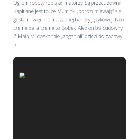
Ogrom roboty robią animatorzy. Są przecudowni!
Kapitlane jest to, że Muminki „porozumiewają” się
gestami, więc nie ma żadnej bariery językowej. No i
creme de la creme to Bobek! Ależ on był cudowny.
Z Małą Mi doskonale „zaganiali” dzieci do zabawy
:)