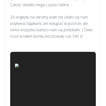
Całość obiektu mega czysta i ładna.
Ze względu na okrutny wiatr nie udało się nam
popływać kajakami, ani wykąpać w jeziorze, ale
mimo wszystko bardzo nam się podobało :) Dwie
noce w takim domku kosztowały nas 540 zł