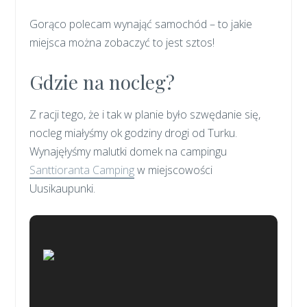
Gorąco polecam wynająć samochód – to jakie
miejsca można zobaczyć to jest sztos!
Gdzie na nocleg?
Z racji tego, że i tak w planie było szwędanie się,
nocleg miałyśmy ok godziny drogi od Turku.
Wynajęłyśmy malutki domek na campingu
Santtioranta Camping
w miejscowości
Uusikaupunki.