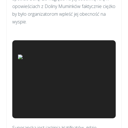
opowieściach z Doliny Muminków faktycznie ciężko
by było organizatorom wpleść jej obecność na
wyspie.
Superancka jest jaskinia Hatifnatów, gdzie