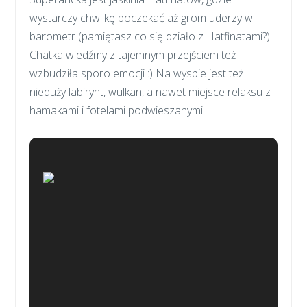
wystarczy chwilkę poczekać aż grom uderzy w
barometr (pamiętasz co się działo z Hatfinatami?).
Chatka wiedźmy z tajemnym przejściem też
wzbudziła sporo emocji :) Na wyspie jest też
nieduży labirynt, wulkan, a nawet miejsce relaksu z
hamakami i fotelami podwieszanymi.