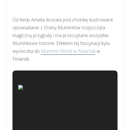
Od kiedy Amelia dostała pod choinkę ilustrowane
opowiadanie z Doliny Muminków rozpoczęła
magiczną przygodę i ma przeczytane wszystkie
Muminkowe historie. Efektem tej fascynacji była
wycieczka do
Mummin World w Naantali
w
Finlandii.