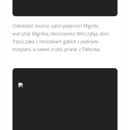
Odwiedzić można: salon piękności Migotki,
warsztat Migotka, obozowisko Włóczykija, dom
Paszczaka z mnóstwem gablot z pięknymi
motylami, a nawet zrobić pranie z Filifionką.