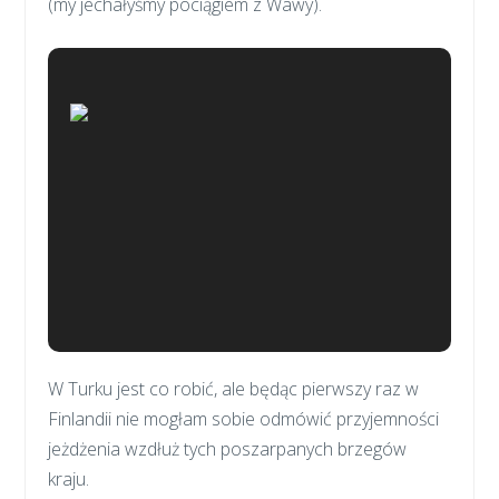
(my jechałyśmy pociągiem z Wawy).
W Turku jest co robić, ale będąc pierwszy raz w
Finlandii nie mogłam sobie odmówić przyjemności
jeżdżenia wzdłuż tych poszarpanych brzegów
kraju.