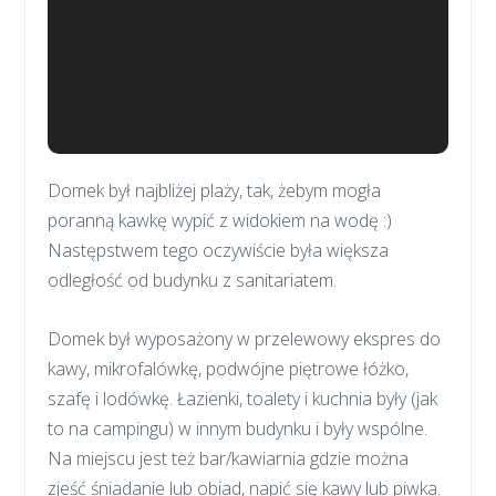
Domek był najbliżej plaży, tak, żebym mogła
poranną kawkę wypić z widokiem na wodę :)
Następstwem tego oczywiście była większa
odległość od budynku z sanitariatem.
Domek był wyposażony w przelewowy ekspres do
kawy, mikrofalówkę, podwójne piętrowe łóżko,
szafę i lodówkę. Łazienki, toalety i kuchnia były (jak
to na campingu) w innym budynku i były wspólne.
Na miejscu jest też bar/kawiarnia gdzie można
zjeść śniadanie lub obiad, napić się kawy lub piwka.