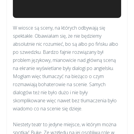
W wiosce są sceny, na których odbywają się
spektakle. Obawiałam się, że nie będziemy
absolutnie nic rozumieć, bo są albo po fińsku albo
po szwedzku. Bardzo fajnie rozwiązany był
problem językowy, mianowicie nad główną sceną
na ekranie wyświetlane były dialogi po angielsku.
Mogłam więc tłumaczyć na bieżąco o czym
rozmawiają bohaterowie na scenie. Samych
dialogów też nie było dużo i nie były
skomplikowane więc nawet bez tłumaczenia było
wiadomo co na scenie się dzieje.
Niestety teatr to jedyne miejsce, w którym można
spotkać Bukę. Ze względu na jej osobliwą rolę w