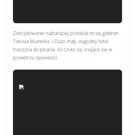
Zdecydowanie najbardziej podobał mi się gabinet
Tatusia Muminka :) Dużo map, wygodny fotel,
maszyna do pisania. Aż czuło się snujące się w
powietrzu opowieści.