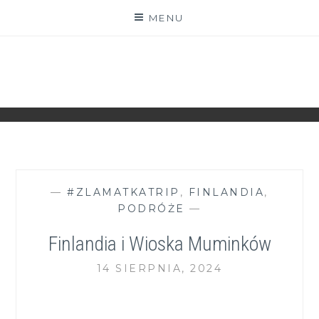
Skip
MENU
to
content
ZGRANESTADO.PL
FOTOGRAFICZNE ZAPISKI DNIA CODZIENNEGO
—
#ZLAMATKATRIP
,
FINLANDIA
,
PODRÓŻE
—
Finlandia i Wioska Muminków
14 SIERPNIA, 2024