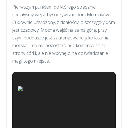
Pierwszym punktem do którego strasznie
chciałyśmy wejść był oczywiście dom Muminków.
Cudownie urządzony, z dbałością o szczegóły dom
jest czadowy. Można wejść na samą górę, przy
czym poddasze jest zaaranżowane jako latarnia
morska – co nie pozostało bez komentarza ze
strony córki, ale nie wpłynęło na doświadczanie
magii tego miejsca.