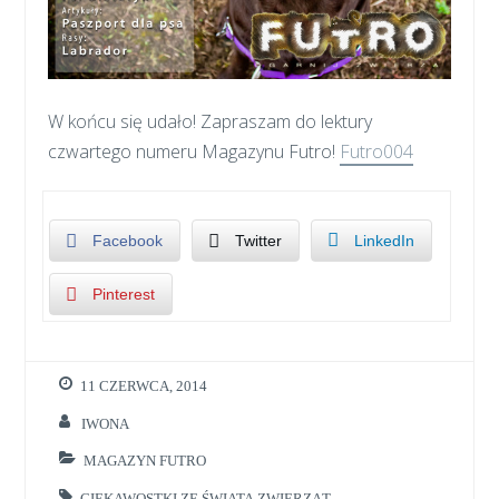
W końcu się udało! Zapraszam do lektury
czwartego numeru Magazynu Futro!
Futro004
Facebook
Twitter
LinkedIn
Pinterest
11 CZERWCA, 2014
IWONA
MAGAZYN FUTRO
CIEKAWOSTKI ZE ŚWIATA ZWIERZĄT
,