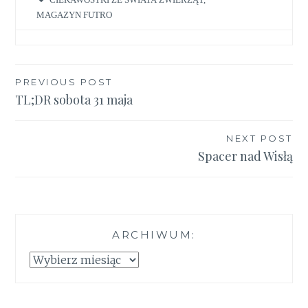
MAGAZYN FUTRO
Nawigacja
PREVIOUS POST
TL;DR sobota 31 maja
wpisu
NEXT POST
Spacer nad Wisłą
ARCHIWUM:
Archiwum: