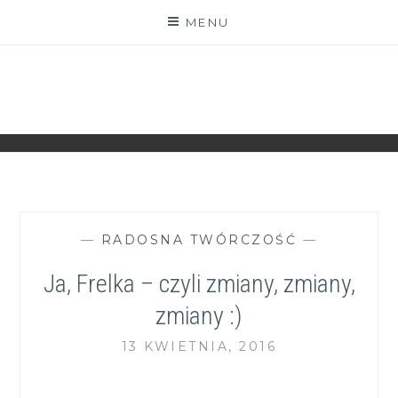
Skip
MENU
to
content
ZGRANESTADO.PL
FOTOGRAFICZNE ZAPISKI DNIA CODZIENNEGO
—
RADOSNA TWÓRCZOŚĆ
—
Ja, Frelka – czyli zmiany, zmiany,
zmiany :)
13 KWIETNIA, 2016