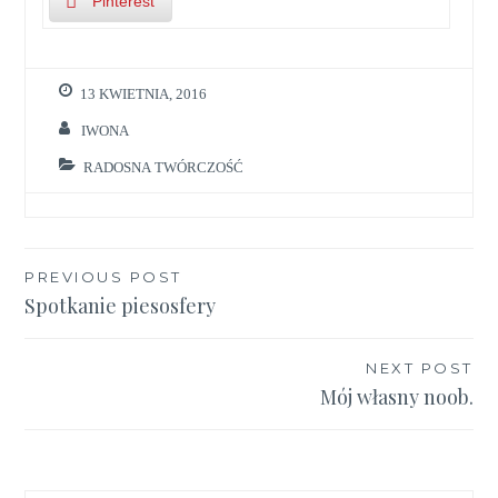
Pinterest
13 KWIETNIA, 2016
IWONA
RADOSNA TWÓRCZOŚĆ
Nawigacja
PREVIOUS POST
Spotkanie piesosfery
wpisu
NEXT POST
Mój własny noob.