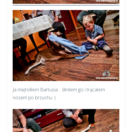
Ja miętoliłem Bartusia .. śliniłem go i trącałem
nosem po brzuchu :)