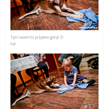
Tym razem to ja byłem górą! :D
ha!