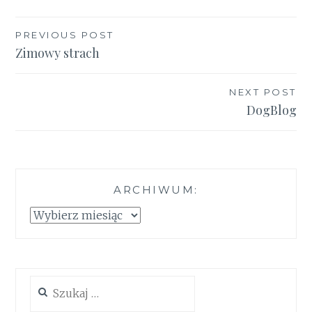
Nawigacja
PREVIOUS POST
Zimowy strach
wpisu
NEXT POST
DogBlog
ARCHIWUM:
Archiwum:
Szukaj: