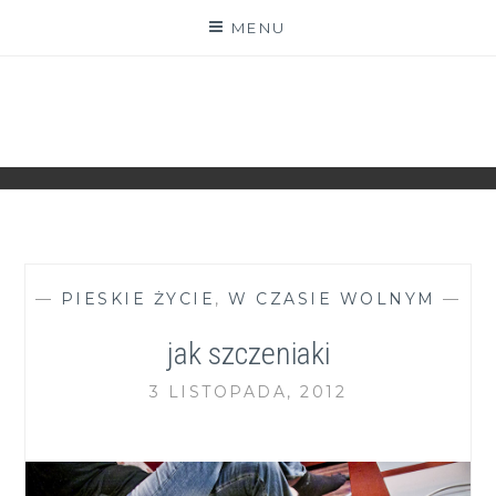
Skip
MENU
to
content
ZGRANESTADO.PL
FOTOGRAFICZNE ZAPISKI DNIA CODZIENNEGO
—
PIESKIE ŻYCIE
,
W CZASIE WOLNYM
—
jak szczeniaki
3 LISTOPADA, 2012