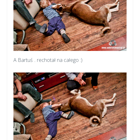
A Bartuś .. rechotał na całego :)