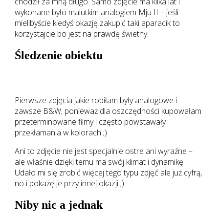
chodził za mną długo. Samo zdjęcie ma kilka lat i
wykonane było malutkim analogiem Mju II – jeśli
mielibyście kiedyś okazję zakupić taki aparacik to
korzystajcie bo jest na prawdę świetny.
Śledzenie obiektu
Pierwsze zdjęcia jakie robiłam były analogowe i
zawsze B&W, ponieważ dla oszczędności kupowałam
przeterminowane filmy i często powstawały
przekłamania w kolorach ;)
Ani to zdjęcie nie jest specjalnie ostre ani wyraźne –
ale właśnie dzięki temu ma swój klimat i dynamikę.
Udało mi się zrobić więcej tego typu zdjęć ale już cyfrą,
no i pokażę je przy innej okazji ;)
Niby nic a jednak