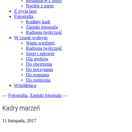
Restauracje z psem
Nocleg z psem
Z życia lasu
Fotografia
Kudłaty kadr
Zapiski fotografa
Radosna twórczość
W czasie wolnym
Warto wiedzieć
Radosna twórczość
Sport i zdrowie
Dla geeków
Do obejrzenia
Do poczytania
Do pogrania
Do zjedzenia
Współpraca
—
Fotografia
,
Zapiski fotografa
—
Fotograficzne zapiski dnia codziennego
zgranestado.pl
Kadry marzeń
11 listopada, 2017