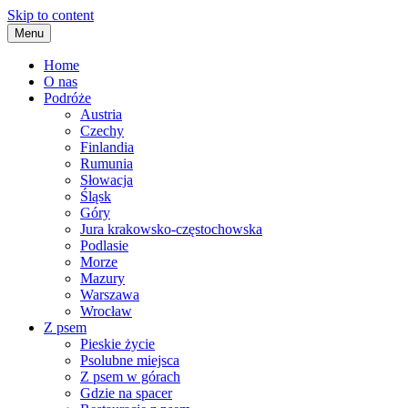
Skip to content
Menu
Home
O nas
Podróże
Austria
Czechy
Finlandia
Rumunia
Słowacja
Śląsk
Góry
Jura krakowsko-częstochowska
Podlasie
Morze
Mazury
Warszawa
Wrocław
Z psem
Pieskie życie
Psolubne miejsca
Z psem w górach
Gdzie na spacer