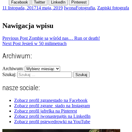
Facebook
Twitter
LinkedIn
Pinterest
11 listopada, 2017
14 maja, 2019
Iwona
Fotografia
,
Zapiski fotografa
Nawigacja wpisu
Previous Post
Zombie są wśród nas… Run or death!
Next Post
Jesień w 50 milimetrach
Archiwum:
Archiwum:
Szukaj:
nasze sociale:
Zobacz profil zgranestado na Facebook
Zobacz profil zgrane_stado na Instagram
Zobacz profil jafrelka na Pinterest
Zobacz profil iwonastepajtis na LinkedIn
Zobacz profil psiewedrowki na YouTube