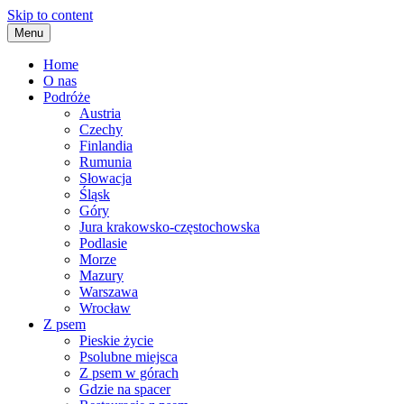
Skip to content
Menu
Home
O nas
Podróże
Austria
Czechy
Finlandia
Rumunia
Słowacja
Śląsk
Góry
Jura krakowsko-częstochowska
Podlasie
Morze
Mazury
Warszawa
Wrocław
Z psem
Pieskie życie
Psolubne miejsca
Z psem w górach
Gdzie na spacer