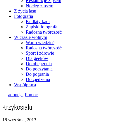
Restauracje z psem
Nocleg z psem
Z życia lasu
Fotografia
Kudłaty kadr
Zapiski fotografa
Radosna twórczość
W czasie wolnym
Warto wiedzieć
Radosna twórczość
Sport i zdrowie
Dla geeków
Do obejrzenia
Do poczytania
Do pogrania
Do zjedzenia
Współpraca
—
adopcja
,
Pomoc
—
Fotograficzne zapiski dnia codziennego
zgranestado.pl
Krzykosiaki
18 września, 2013