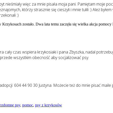
 zbyt nieśmiały więc za mnie pisała moja pani. Pamiętam moje poc
najomych, którzy strasznie się cieszyli i mnie tulili :) Ależ by
zekonali :)
e w Krzykosach zostało. Dwa lata temu zaczęła się wielka akcja pomo
a cały czas wspiera krzykosiaki i pana Zbyszka, nadal potrzeb
i i przede wszystkim obecność aby socjalizować psy.
dopcji: 604 44 90 30 Justyna. Możecie też do mnie pisać maile
ezdomne psy
,
pomoc
,
psy z krzykosów