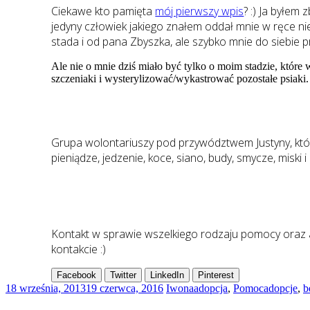
Ciekawe kto pamięta
mój pierwszy wpis
? :) Ja byłem
jedyny człowiek jakiego znałem oddał mnie w ręce niez
stada i od pana Zbyszka, ale szybko mnie do siebie pr
Ale nie o mnie dziś miało być tylko o moim stadzie, któr
szczeniaki i wysterylizować/wykastrować pozostałe psiaki.
Grupa wolontariuszy pod przywództwem Justyny, któr
pieniądze, jedzenie, koce, siano, budy, smycze, misk
Kontakt w sprawie wszelkiego rodzaju pomocy oraz a
kontakcie :)
Facebook
Twitter
LinkedIn
Pinterest
18 września, 2013
19 czerwca, 2016
Iwona
adopcja
,
Pomoc
adopcje
,
b