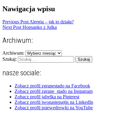
Nawigacja wpisu
Previous Post
Alergia – jak to działa?
Next Post
Hopsanko z Julką
Archiwum:
Archiwum:
Szukaj:
nasze sociale:
Zobacz profil zgranestado na Facebook
Zobacz profil zgrane_stado na Instagram
Zobacz profil jafrelka na Pinterest
Zobacz profil iwonastepajtis na LinkedIn
Zobacz profil psiewedrowki na YouTube