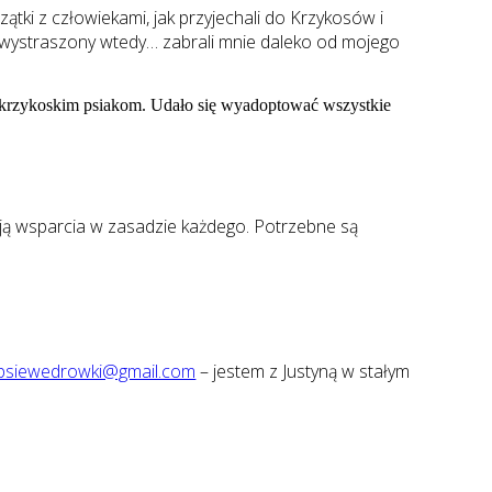
zątki z człowiekami, jak przyjechali do Krzykosów i
łem wystraszony wtedy… zabrali mnie daleko od mojego
cy krzykoskim psiakom. Udało się wyadoptować wszystkie
ują wsparcia w zasadzie każdego. Potrzebne są
psiewedrowki@gmail.com
– jestem z Justyną w stałym