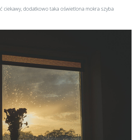
yć ciekawy, dodatkowo taka oświetlona mokra szyba