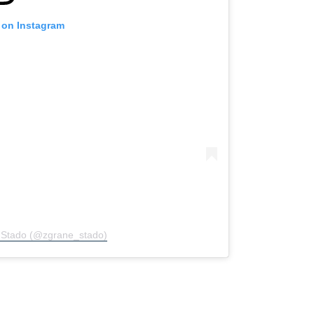
t on Instagram
e Stado (@zgrane_stado)