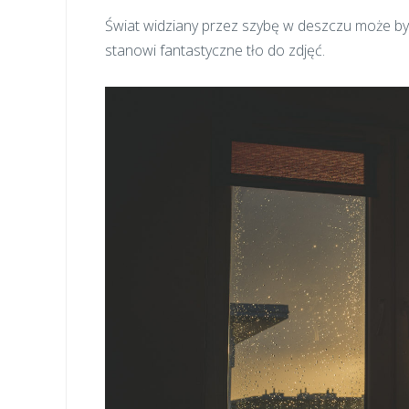
Świat widziany przez szybę w deszczu może b
stanowi fantastyczne tło do zdjęć.