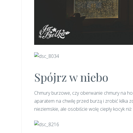
Spójrz w niebo
Chmury burzowe, czy oberwanie chmury na hory
aparatem na chwilę przed burzą i zrobić kilka z
nieziemskie, ale osobiście wolę ciepły kocyk ni