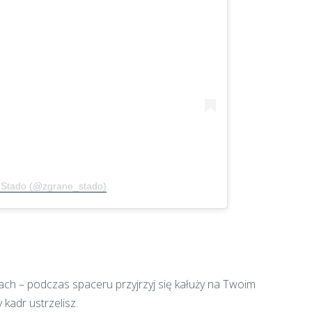
e Stado (@zgrane_stado)
ach – podczas spaceru przyjrzyj się kałuży na Twoim
kadr ustrzelisz.