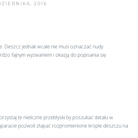
DZIERNIKA, 2016
rze. Deszcz jednak wcale nie musi oznaczać nudy
ardzo fajnym wyzwaniem i okazją do popisania się
rzystaj te nieliczne przebłyski by poszukać detalu w
 aparacie pozwoli złapać rozpromienione krople deszczu na