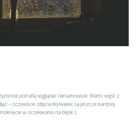
zoncie potrafią wyglądać niesamowicie. Warto wyjść z
djęć – oczywiście zdjęcia błyskawic są jeszcze bardziej
ż moknięcie w oczekiwaniu na błysk ;)