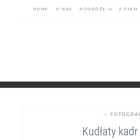
Skip
HOME
O NAS
PODRÓŻE
Z PSEM
to
content
ZGRANESTADO.PL
FOTOGRAFICZNE ZAPISKI DNIA CODZIENNEGO
—
FOTOGRA
Kudłaty kadr