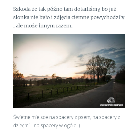
Szkoda że tak późno tam dotarliśmy, bo już
słonka nie było i zdjęcia ciemne powychodziły
.. ale może innym razem..
Świetne miejsce na spacery z psem, na spacery z
dziećmi .. na spacery w ogóle :)