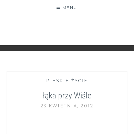
Skip
MENU
to
content
ZGRANESTADO.PL
FOTOGRAFICZNE ZAPISKI DNIA CODZIENNEGO
—
PIESKIE ŻYCIE
—
łąka przy Wiśle
23 KWIETNIA, 2012