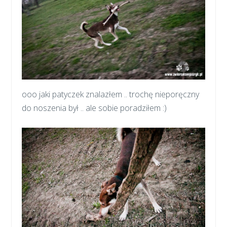
ooo jaki patyczek znalazłem .. trochę nieporęczny
do noszenia był .. ale sobie poradziłem :)