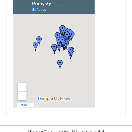
Używam Twoich ciasteczek! Lubię ciasteczka!