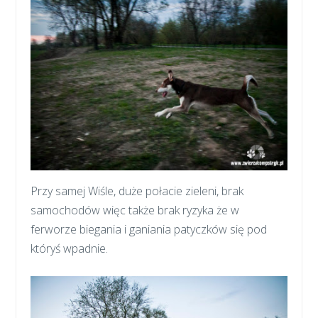
Przy samej Wiśle, duże połacie zieleni, brak
samochodów więc także brak ryzyka że w
ferworze biegania i ganiania patyczków się pod
któryś wpadnie.