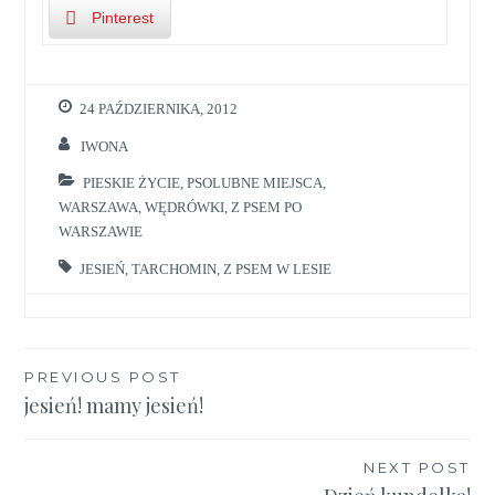
Pinterest
24 PAŹDZIERNIKA, 2012
IWONA
PIESKIE ŻYCIE
,
PSOLUBNE MIEJSCA
,
WARSZAWA
,
WĘDRÓWKI
,
Z PSEM PO
WARSZAWIE
JESIEŃ
,
TARCHOMIN
,
Z PSEM W LESIE
Nawigacja
PREVIOUS POST
jesień! mamy jesień!
wpisu
NEXT POST