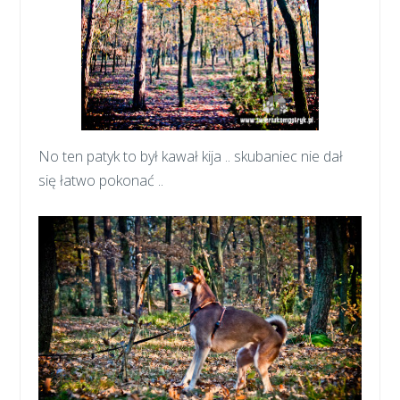
No ten patyk to był kawał kija .. skubaniec nie dał
się łatwo pokonać ..