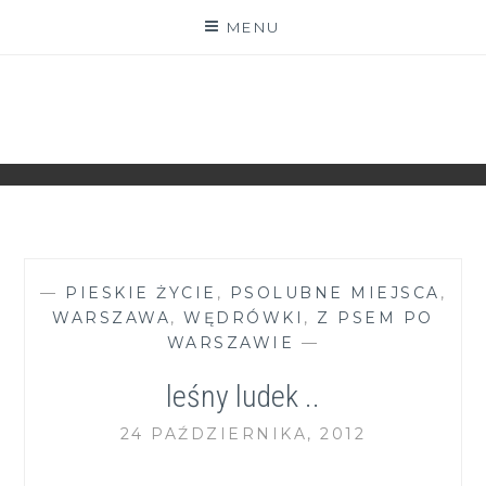
Skip
MENU
to
content
ZGRANESTADO.PL
FOTOGRAFICZNE ZAPISKI DNIA CODZIENNEGO
—
PIESKIE ŻYCIE
,
PSOLUBNE MIEJSCA
,
WARSZAWA
,
WĘDRÓWKI
,
Z PSEM PO
WARSZAWIE
—
leśny ludek ..
24 PAŹDZIERNIKA, 2012