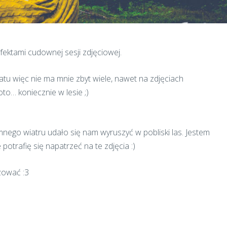
ektami cudownej sesji zdjęciowej.
ratu więc nie ma mnie zbyt wiele, nawet na zdjęciach
oto… koniecznie w lesie ;)
ego wiatru udało się nam wyruszyć w pobliski las. Jestem
otrafię się napatrzeć na te zdjęcia :)
izować :3