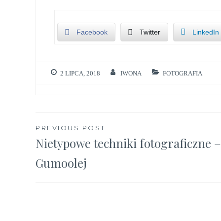
Facebook
Twitter
LinkedIn
2 LIPCA, 2018
IWONA
FOTOGRAFIA
Nawigacja
PREVIOUS POST
Nietypowe techniki fotograficzne –
wpisu
Gumoolej