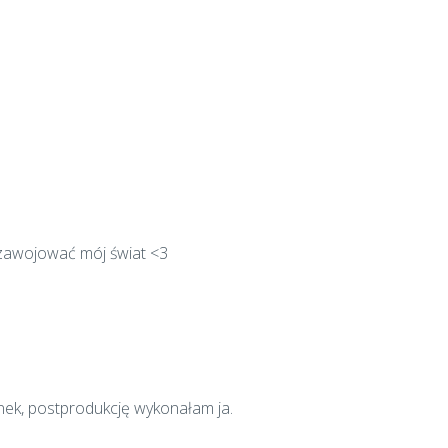
a zawojować mój świat <3
nek, postprodukcję wykonałam ja.